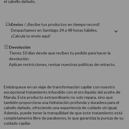
el cabello dañado,
9
.
acondicionador
10
.
protector térmico
Envíos
/ ¡Recibe tus productos en tiempo record!
Despachamos en Santiago 24 a 48 horas hábiles.
¡Calcula tu envío aquí!
Devolución
Tienes 10 días desde que recibes tu pedido para hacer la
devolución.
Aplican restricciones, revisar nuestras politicas de retracto.
Embárquese en un viaje de transformación capilar con nuestro
excepcional tratamiento infundido con el oro líquido del aceite de
Marula. Este producto extraordinario no solo repara, sino que
también proporciona una hidratación profunda y duradera para el
cabello dañado, ofreciendo una experiencia de cuidado sin igual.
Además, puede tener la tranquilidad de que este tratamiento está
completamente libre de parabenos, lo que garantiza la pureza de su
cuidado capilar.