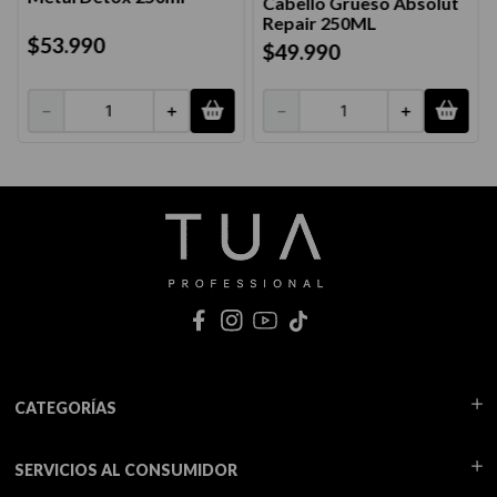
Cabello Grueso Absolut
Repair 250ML
$
53
.
990
$
49
.
990
－
＋
－
＋
CATEGORÍAS
SERVICIOS AL CONSUMIDOR