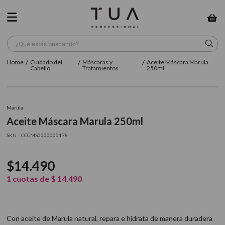
¿Qué estás buscando?
Cuidado del
Máscaras y
Aceite Máscara Marula
TÉRMINOS MÁS BUSCADOS
Cabello
Tratamientos
250ml
1
.
wella
2
.
sow
Marula
Aceite Máscara Marula 250ml
3
.
farmavita
:
CCCMS0000000178
4
.
shampoo
5
.
cepillo
$
14
.
490
6
.
gama
1
cuotas de
$
14
.
490
7
.
secador
8
.
loreal
Con aceite de Marula natural, repara e hidrata de manera duradera