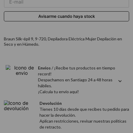
9
.
acondicionador
10
.
protector térmico
Braun Silk-épil 9, 9-720, Depiladora Eléctrica Mujer Depilación en
Seco y en Húmedo.
Envíos
/ ¡Recibe tus productos en tiempo
record!
Despachamos en Santiago 24 a 48 horas
hábiles.
¡Calcula tu envío aquí!
Devolución
Tienes 10 días desde que recibes tu pedido para
hacer la devolución.
Aplican restricciones, revisar nuestras politicas
de retracto.