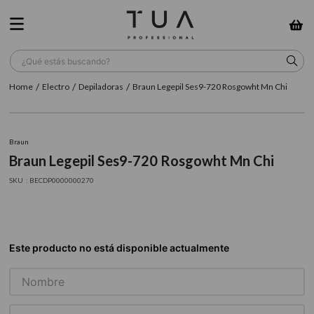
¿Qué estás buscando?
Electro
Depiladoras
Braun Legepil Ses9-720 Rosgowht Mn Chi
TÉRMINOS MÁS BUSCADOS
1
.
wella
Braun
2
.
sow
Braun Legepil Ses9-720 Rosgowht Mn Chi
3
.
farmavita
:
BECDP0000000270
4
.
shampoo
5
.
cepillo
6
.
gama
7
.
secador
8
.
loreal