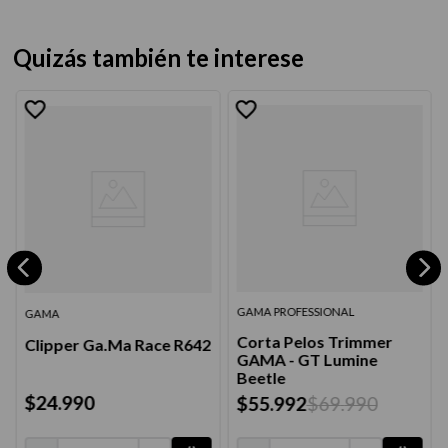
Quizás también te interese
GAMA PROFESSIONAL
GAMA
Corta Pelos Trimmer
Clipper Ga.Ma Race R642
GAMA - GT Lumine
Beetle
$
24
.
990
$
55
.
992
$
69
.
990