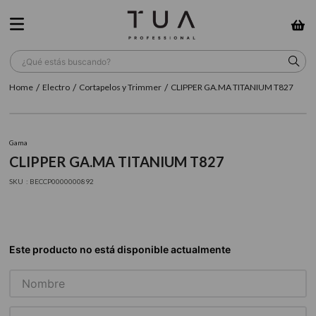
¿Qué estás buscando?
Electro
Cortapelos y Trimmer
CLIPPER GA.MA TITANIUM T827
TÉRMINOS MÁS BUSCADOS
1
.
wella
Gama
2
.
sow
CLIPPER GA.MA TITANIUM T827
3
.
farmavita
:
BECCP0000000892
4
.
shampoo
5
.
cepillo
6
.
gama
7
.
secador
8
.
loreal