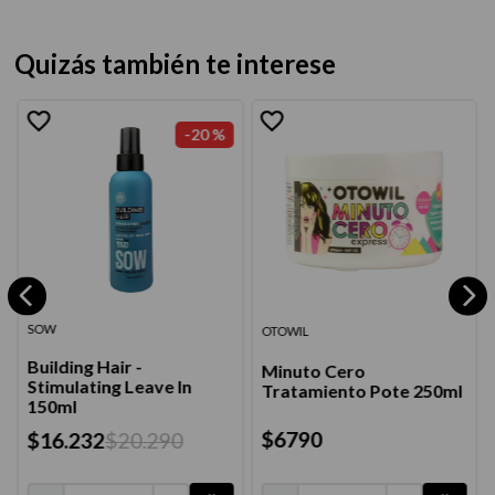
Quizás también te interese
-
20 %
SOW
OTOWIL
Building Hair -
Minuto Cero
Stimulating Leave In
Tratamiento Pote 250ml
150ml
$
6790
$
16
.
232
$
20
.
290