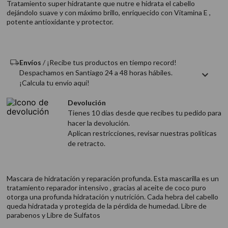
Tratamiento super hidratante que nutre e hidrata el cabello
9
.
acondicionador
dejándolo suave y con máximo brillo, enriquecido con Vitamina E ,
potente antioxidante y protector.
10
.
protector térmico
Envíos
/ ¡Recibe tus productos en tiempo record!
Despachamos en Santiago 24 a 48 horas hábiles.
¡Calcula tu envío aquí!
Devolución
Tienes 10 días desde que recibes tu pedido para
hacer la devolución.
Aplican restricciones, revisar nuestras politicas
de retracto.
Mascara de hidratación y reparación profunda. Esta mascarilla es un
tratamiento reparador intensivo , gracias al aceite de coco puro
otorga una profunda hidratación y nutrición. Cada hebra del cabello
queda hidratada y protegida de la pérdida de humedad. Libre de
parabenos y Libre de Sulfatos