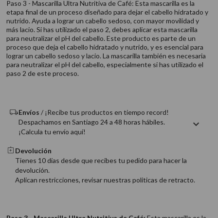
Paso 3 - Mascarilla Ultra Nutritiva de Café: Esta mascarilla es la
9
.
acondicionador
etapa final de un proceso diseñado para dejar el cabello hidratado y
nutrido. Ayuda a lograr un cabello sedoso, con mayor movilidad y
10
.
protector térmico
más lacio. Si has utilizado el paso 2, debes aplicar esta mascarilla
para neutralizar el pH del cabello. Este producto es parte de un
proceso que deja el cabello hidratado y nutrido, y es esencial para
lograr un cabello sedoso y lacio. La mascarilla también es necesaria
para neutralizar el pH del cabello, especialmente si has utilizado el
paso 2 de este proceso.
Envíos
/ ¡Recibe tus productos en tiempo record!
Despachamos en Santiago 24 a 48 horas hábiles.
¡Calcula tu envío aquí!
Devolución
Tienes 10 días desde que recibes tu pedido para hacer la
devolución.
Aplican restricciones, revisar nuestras politicas de retracto.
Paso 3 - Mascarilla Ultra Nutritiva de Café:
Esta mascarilla es la