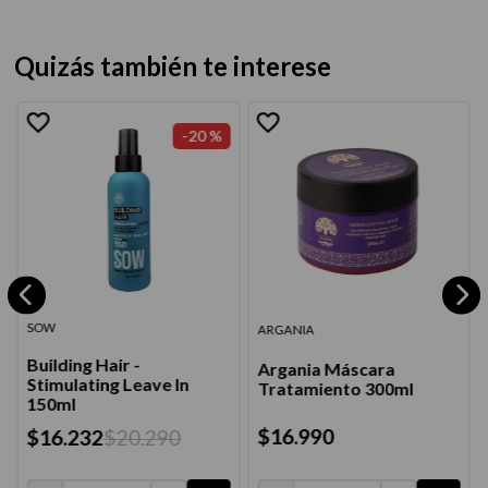
Quizás también te interese
-
20 %
SOW
ARGANIA
Building Hair -
Argania Máscara
Stimulating Leave In
Tratamiento 300ml
150ml
$
16
.
990
$
16
.
232
$
20
.
290