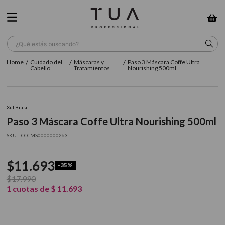
¿Qué estás buscando?
Cuidado del
Máscaras y
Paso 3 Máscara Coffe Ultra
TÉRMINOS MÁS BUSCADOS
Cabello
Tratamientos
Nourishing 500ml
1
.
wella
2
.
sow
Xul Brasil
Paso 3 Máscara Coffe Ultra Nourishing 500ml
3
.
farmavita
:
CCCMS0000000263
4
.
shampoo
5
.
cepillo
$
11
.
693
-
35%
6
.
gama
$
17
.
990
1
cuotas de
$
11
.
693
7
.
secador
8
.
loreal