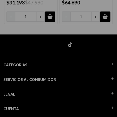
$
31
.
193
$
47
.
990
$
64
.
690
－
＋
－
＋
CATEGORÍAS
SERVICIOS AL CONSUMIDOR
LEGAL
CUENTA