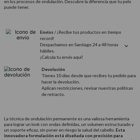
en los procesos de ondulación. Descubre la diferencia que tu pelo
9
.
acondicionador
puede tener.
10
.
protector térmico
Envíos
/ ¡Recibe tus productos en tiempo
record!
Despachamos en Santiago 24 a 48 horas
hábiles.
¡Calcula tu envío aquí!
Devolución
Tienes 10 días desde que recibes tu pedido para
hacer la devolución.
Aplican restricciones, revisar nuestras politicas
de retracto.
La técnica de ondulación permanente es una valiosa herramienta
para lograr un look con ondas definidas, un volumen estructurado y
un soporte eficaz, sin poner en riesgo la salud del cabello.
Esta
innovadora formulación está diseñada con precisión para