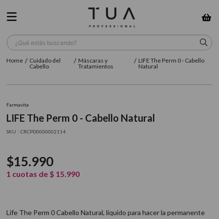
¿Qué estás buscando?
Cuidado del
Máscaras y
LIFE The Perm 0 - Cabello
TÉRMINOS MÁS BUSCADOS
Cabello
Tratamientos
Natural
1
.
wella
2
.
sow
Farmavita
LIFE The Perm 0 - Cabello Natural
3
.
farmavita
:
CRCPD0000002114
4
.
shampoo
5
.
cepillo
$
15
.
990
6
.
gama
1
cuotas de
$
15
.
990
7
.
secador
8
.
loreal
Life The Perm 0 Cabello Natural, líquido para hacer la permanente