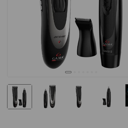
10
.
protector 