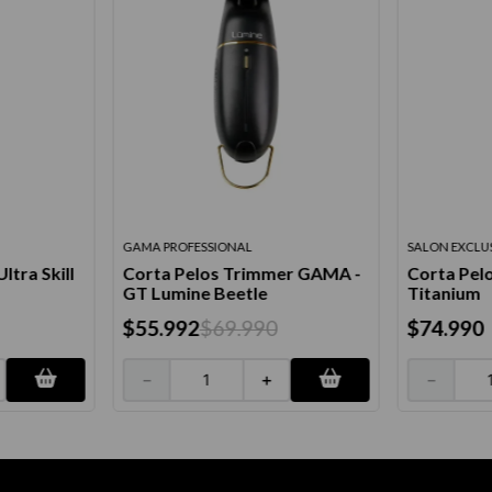
GAMA PROFESSIONAL
SALON EXCLU
ltra Skill
Corta Pelos Trimmer GAMA -
Corta Pel
GT Lumine Beetle
Titanium
$
55
.
992
$
69
.
990
$
74
.
990
－
＋
－