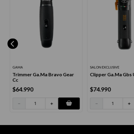
GAMA
SALON EXCLUSIVE
Trimmer Ga.Ma Bravo Gear
Clipper Ga.Ma Gbs U
Cc
$
64
.
990
$
74
.
990
－
＋
－
＋