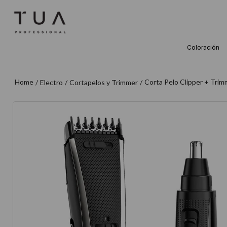
Coloración
TÉRMINOS M
1
.
wella
Corta Pelo Clipper + Tri
Electro
Cortapelos y Trimmer
2
.
sow
3
.
farmavita
4
.
shampoo
5
.
cepillo
6
.
gama
7
.
secador
8
.
loreal
9
.
acondicion