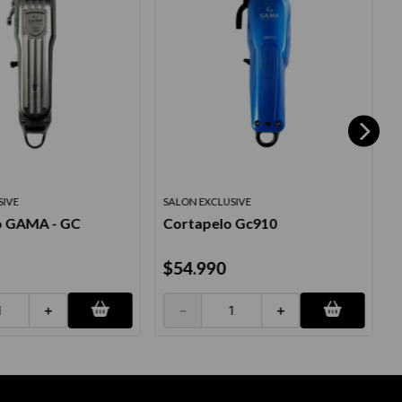
SIVE
SALON EXCLUSIVE
o GAMA - GC
Cortapelo Gc910
C
$
54
.
990
＋
－
＋