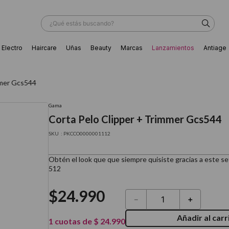
¿Qué estás buscando?
Electro
Haircare
Uñas
Beauty
Marcas
Lanzamientos
Antiage
ÁS BUSCADOS
mmer Gcs544
Gama
Corta Pelo Clipper + Trimmer Gcs544
:
PKCCO0000001112
Obtén el look que que siempre quisiste gracias a este 
512
$
24
.
990
－
＋
Añadir al carr
ador
1
cuotas de
$
24
.
990