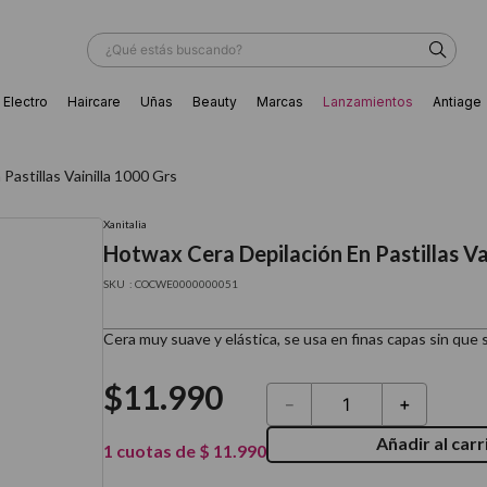
¿Qué estás buscando?
Electro
Haircare
Uñas
Beauty
Marcas
Lanzamientos
Antiage
ÁS BUSCADOS
Pastillas Vainilla 1000 Grs
Xanitalia
Hotwax Cera Depilación En Pastillas Va
:
COCWE0000000051
Cera muy suave y elástica, se usa en finas capas sin que 
$
11
.
990
－
＋
Añadir al carr
1
cuotas de
$
11
.
990
ador