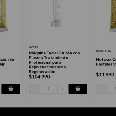
GAMA
XANITALIA
Máquina Facial GA.MA con
Plasma Tratamiento
ción En
Hotwax Ce
Profesional para
0gr
Pastillas V
Rejuvenecimiento y
Regeneración
$
11
.
990
$
104
.
990
－
－
＋