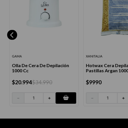
GAMA
XANITALIA
Olla De Cera De Depilación
Hotwax Cera Depila
1000 Cc
Pastillas Argan 100
$
20
.
994
$
34
.
990
$
9990
－
＋
－
＋