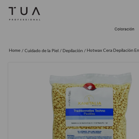
Coloración
TÉRMINOS M
1
.
wella
Hotwax Cera Depilación En 
Cuidado de la Piel
Depilación
2
.
sow
3
.
farmavita
4
.
shampoo
5
.
cepillo
6
.
gama
7
.
secador
8
.
loreal
9
.
acondicion