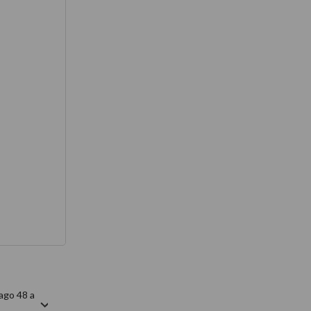
térmico
ago 48 a