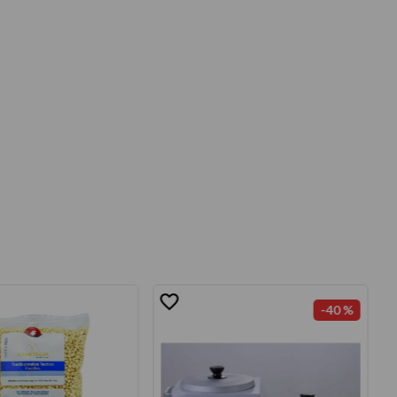
-
40 %