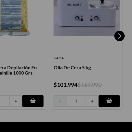
GAMA
ra Depilación En
Olla De Cera 5 kg
O
ainilla 1000 Grs
$
101
.
994
$
169
.
990
＋
－
＋