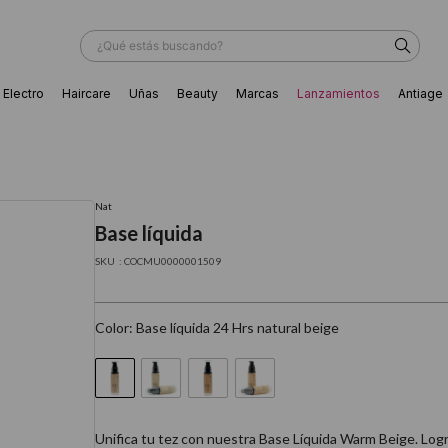
¿Qué estás buscando?
Electro
Haircare
Uñas
Beauty
Marcas
Lanzamientos
Antiage
ÁS BUSCADOS
Nat
Base líquida
:
COCMU0000001509
Color
:
Base líquida 24 Hrs natural beige
ador
Unifica tu tez con nuestra Base Líquida Warm Beige. Log