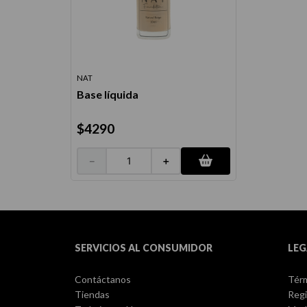
NAT
Base líquida
$
4290
－
＋
SERVICIOS AL CONSUMIDOR
LEG
Contáctanos
Térm
Tiendas
Regi