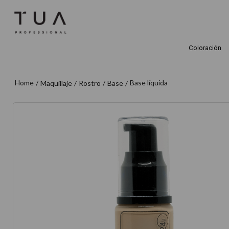
Coloración
TÉRMINOS M
1
.
wella
Base líquida
Maquillaje
Rostro
Base
2
.
sow
3
.
farmavita
4
.
shampoo
5
.
cepillo
6
.
gama
7
.
secador
8
.
loreal
9
.
acondicion