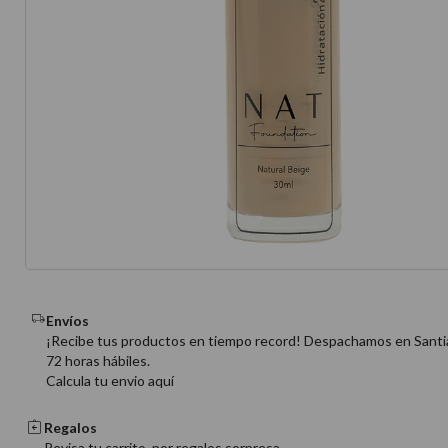
10
.
protector 
Envíos
¡Recibe tus productos en tiempo record! Despachamos en Santi
72 horas hábiles.
Calcula tu envio aquí
Regalos
Revisa tu carrito, por regalos sorpresa