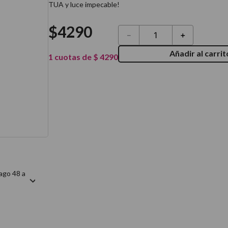
TUA y luce impecable!
térmico
$
4290
－
＋
Añadir al carrit
1
cuotas de
$
4290
ago 48 a