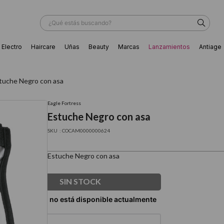
¿Qué estás buscando?
Electro
Haircare
Uñas
Beauty
Marcas
Lanzamientos
Antiage
ÁS BUSCADOS
tuche Negro con asa
Eagle Fortress
Estuche Negro con asa
:
COCAM0000000624
Estuche Negro con asa
SIN STOCK
ador