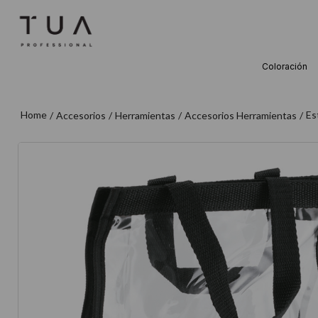
Coloración
TÉRMINOS M
1
.
wella
Es
Accesorios
Herramientas
Accesorios Herramientas
2
.
sow
3
.
farmavita
4
.
shampoo
5
.
cepillo
6
.
gama
7
.
secador
8
.
loreal
9
.
acondicion