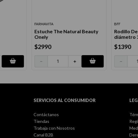
FARMAVITA
BFF
Estuche The Natural Beauty
Rodillo D
Onely
diámetro
$
2990
$
1390
－
＋
－
SERVICIOS AL CONSUMIDOR
LEG
Contáctanos
Térm
Tiendas
Regi
Trabaja con Nosotros
Med
Canal B2B
Dere