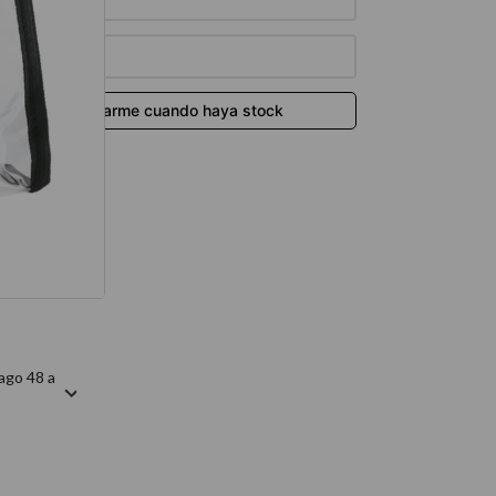
térmico
ago 48 a