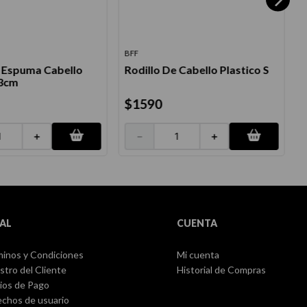
BFF
B
e Espuma Cabello
Rodillo De Cabello Plastico S
 3cm
$
1590
＋
－
＋
AL
CUENTA
inos y Condiciones
Mi cuenta
stro del Cliente
Historial de Compras
ios de Pago
chos de usuario