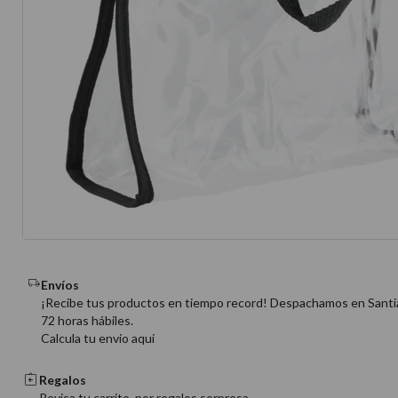
10
.
protector 
Envíos
¡Recibe tus productos en tiempo record! Despachamos en Santi
72 horas hábiles.
Calcula tu envio aquí
Regalos
Revisa tu carrito, por regalos sorpresa