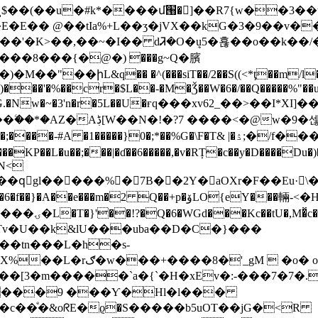
$��(��u�#k*����մ՘�]��R7{w��3��
�� @��tIa%+L��ʒ�jVX��kG�3�9��v���~9
��'�K>��,��~�I�� dᏘ�O�ܷu5�횮��o��k��/
��8���{�@�) ���g~Q�臏
��իL&q�� �^(���siT��/2��S((<*ţ��m/l�_
��'�%��cr�$L��-�M�Ǯ��W�6�/��Q�����%"��u�
���G.�Nw�~�3'n�r�5L��U�ғq���xv62_��>��
���<�@w�9�섾�Q�w�|�
��L�u��;���|�ɗ��6�����,�v�RȚ�c��y�D����Du�)�
`N<
x����qِgl�����%�7B��2Y�aOXr�F��Eu·
aRi5�X8��0
�tn���L�h�s-
 �o� o�@�»�� �c|
���[3�m�����`a�{`�H�xEv�:-���7�7�.
i�q���9 ���Ƴ�Hl�l���