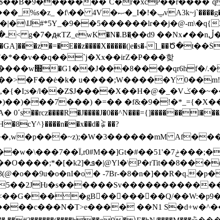
-?$��B�9�������`C�r�xcP��r����`q
���g���t�[�|��J��n�Ju@n o~h��ب5���_-
�|�\Ĳ#*5Y_�9��5������lr��j�@-m\�q{
L��>�F��ė�k� u����;W�����Y 0��m!N
��X��H�@�_�Vݢ��~��MC'�+ȱ���p�L�����K-QEI+�
�8cY^}����n��x��d�⪺��?
�(����c9���z�B��*����
8(@�o��9u�o�nI�o� -7Br-�8�n�]��R�q.�p
�E`f��B<��G����gB�������Q/��W:�