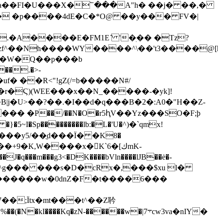
�]a��FI�U���X�՟���A"h� ��j� ��,�
� �p����4dE�C�*O@ ��y��� FV�|
I��W�Q��p���b
�Ϛ)(WEE���x��N_�����-�yk]!
j�
U>��?��.�I��d�q���B�2�:A0�"H��Z-
}�5~I�Sp���������lb:�L�'U�^)�`qmx!
���Å���y5/��ֱd���Ї� �K8�
+9�K,W����x�󮞲K`ك]�6mK-
�q���m���g3<�DK��
��bVln����lJB
��ė�-
Kq�zN-������w�|܋7cw3va�nIY�