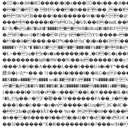
��x�:h#�R����\�]�x�����ԑ��-�
�� � � lHc���I6��)��_��I
� 5K%B����!��j�����W�/���@T�߿_yƎˣjs�ũ�Ψ2� ��N
��������t�eG5sڵ�UK��8:�indL�����G1*u~������ X��N�>�AiV�$�/K�fx�.�A����E�FM1E ̐ '�ׅ�� �Tz?
�2<ⴆ;�uu�h7�faH�"����E��WB�hJh:n[�O�BBר3Qw���vm�"�<6��g�cg[h�H�KB�P4I�0�AQ�zf^��Nh����WY����^\��'t3����@[h���s�6rze�3��b.�t�J���^���zi"]�'ɟ��'{|
�, b�us<(�P3��R{ɟ~b�5YU����»
���ũ����;��Dߒ)��hx(`�)�s��O��?E;�ǉ�"�e���P�7X!P���s��]`҂6$Pݘ�g��.�>-
�����Y^K*�`��B43�.�������9��Vk���B�u����3 �6$���OE]�
�L>��}q�\e�s�a�����j��_�O�L�ç��
��������iqѲ�9W��N/��4x�����1��y.!OB
t���\X�S�|�A��|��L���1���U4�i�Y*������V� `\�ߠ�_ ��B�D��� VE!2��е���� �P��/��N
膘:R�)>Z|*=�� � ?{���J�l���f�:�KG�ґ(f/���
��X���w����*y���� ws�L��B�Yz��� T%����s�
v��p2�t�SV��E��$i�C�e2�����H���r��(���{x��
{��e��I�'3ʏ9[�v�+̟\��� ��L�|V����IL�b
^�$ٸg��;^�J`�䎴��7#'������FA��_6������F�$��pAp�#,�"r~~�Q$u-8m���^g��� ���s�D�cRx�,���$xu l�
���}�e�(:��=�x�rƾ ����c�U
cq�_hC�dC��Z�6Y�כ� lג]#���Y�+N=ᒫ�l�/-֖
�2Jz�qfj��$ÃT��� %|v� :2�b9�'�R͍
�b���B����9��e�j�4ڋ�Y�u�l�xGfC�˺Q��0�R �)���ǥ�|�\{+�e����t>fg�)+<�%Ϭ˝7��;Ϊtx�mt���t^��Z耹
��5J������"X�R�������8�7�֓��w!H�J���tO���ү