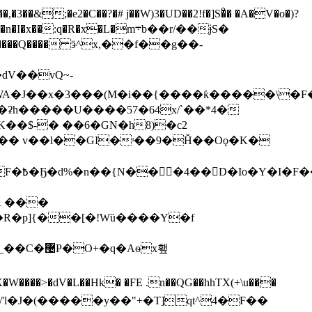
��&;�e2�C��?�# j��W)3�UD��2!f�]S�ͦ� �A�V�o�)?
:q�R�x�L�m܋b��r/��ɉS�
jq�����Q���� ӭ^x,��f��g��
-
WA�J��x�3���(M�і��{����ƙ�����\�
�8J|