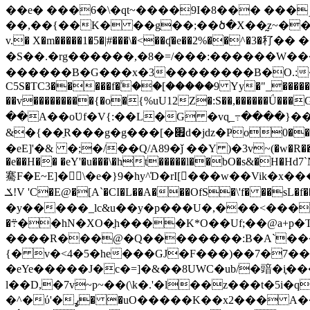
��e� ���6�\�qt~����9I�8��� ���˼
��,��{��K� ��g��;��ծ�X��̰z~��E�E
v.� X�m�����1�5�|#���\�<��ʠ�e��2%��^�3�䄦�� �
�S��.�rg������,�8�=/���:������W���
������B�G���x�3��������B�O.:�)�M��"
C5S�TC3�����f�ۧ��[�����9 Yy�"_�����)�
��v���������{�o�{%uU12Z�:S��,������Ǘ
��A��oƲf�V{:��L�G �vɋ_߹����}���ۧ��*�AZ�Aڋ[W��N�!�?7 �
&�{��ֵR���g�g���[�׏d�jǳ�Ҏo0���;����-#A �1�����}0�;*��%G�\F�T& |�ۮ;�/f����E���!<�A}4hU�Z^?I��7G�(da��*�W�/
�eE]'�& �;�/��Q/A89�ǰ ��Y )�3v~(�w�R����KP
�e��H�� �eY'�u���\�ht�����l��bO�s&�H�Hd7
騫F�E~E]�\�e�}9�hy^̒D�rI[���w��Vik�
ݎ!V 'C�E@�[A`�CI�L��A���OfS�\'f� ��sL�f��6�f��}�A��e���m�2 Q��+p�ۆLO{eY���輛-<�H�Y�É�CGh.����P�"٪�b�Q�ũ�p?��해�
�y�����_lc&u��y�p���U�,���<������ۍ�L�T�}'��!?�Q�6�WGd���Kc��tU�,M�̽c�xw��l� R�"+k� �g!W
�܊��hN�XO�ֳh����K*O��Uf;��@a+p�Tv�U��k&lU���uba��D�C�}���
����R���@�Q��������:B�A`���
{� v�<4�5�he���GJ�F���)��7�7��X%��L�rګ�w���+����8�'_gM 
�eYe�����J�c�=]�&��8UWC�ub/�䜾�i֪�
l��D,�7v~p~��(\k�.'�l��z���t�5
�^�ύ'�ߩ� �uΟ�����K��x2��� A��c��ͤ�&oᖇE�ϱ�S�����b5uOT��jG�<R