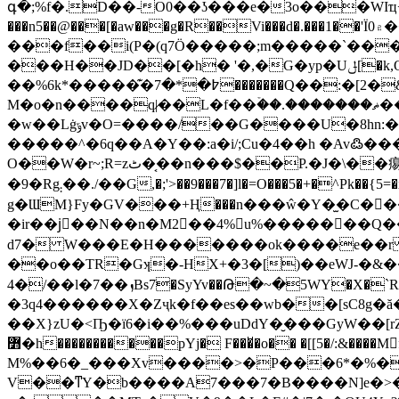
գ�;%f�.D��-O0��ʖ���e�3o���WIҵ+�$w
���n5��@���[�aw���g�R��Vi���d�.���1��'Ϊ0۾��Bw��i�̹J�6�C����[��E�eb��-�$�����eI�����)��|
���f��i(P�(q7Ö�����;m�����`���gٷ@b��ä������f�}QY�.ˢEuBs ����hy�s;[� 9��B9����
���H��JD��[�h� '�,�G�yp�Uݪ[�k,Qw��Z�]-
��%6k*�����͊�߈�*�7�������Q��:�[2�&k��W7hw�a&����Z]�*��Wѱ���X��vo�����m���Z�7Du M�{��Xy��a=����-
M�o�n����q|̷��L�f��ۡ��.�������ޡ���I��FٷD���n^��h��ΈQVk����Ӓ��o�Q���F& ���sQ��~�
�w��Lġݹv�O=����/��G����U�8hn:��%���d�+0��8��vz�ê+�����������{F����x]
O��W�r~;R=zٹ��͔�n���$��P.�J�\��痬7��X��dV�EY���l����y 33�U�/�Q�6Jk��U��3h-?����̟%�%�΋���3Ejo1�!
�9�Rg܄��./��G,�;'>��9���7�]l�=O���5�+�^Pk��{5=�xTn�> �Hld�����r��6!��e�|�f����麤��%B-���_�0��
g�ƜM}Fy�GV���+Ң���n���ŵ�Y�̫�C���
�ir��jْ��N��n�M2��4%u%�������Q��q]��Z灮
d7� W���E�H�������ok����e��r E�]
��o��TR�Gʞ�-HX+�3�[)��eWJ-�&�
4�/��l�7��ܙBs7�SyYv��Թ�~�5WY�X�`R ��c����`�,��׃��R���ʖ���� �zN�\ �ߍn�C�#��k-�
�3q4������X�Zҷk�f��es��wb��[sC8
��X}zU�<Ҧ�ї6�i��%���uDdY�̮���GyW��[rZ/H���o�y��׋�BT�B\�n9���c .���^�C}
߻�h�����������pYj� F���̆�o�� �[[5�/:&����Mf��߱��j����D+��!��W{�����?sy�:��mO�Ƚ�vr*�Ckڝ?
M%��6�_���Xv����>�P���6*�%��
V��ͳY�b����A7���7�B����N]e�>�H�