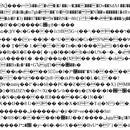
�r=h��o �v�:�J ��(>/�]������Dv��SdAf ��J���,�3
)R�d�q�to7gk���`0/�B���$� �NÍ��w�����1�4Rv�n�I�x��
4r�P �3) ���07��P�W��BN�/~8ؚ6{} ��x�o���/
3�B'��Q����G΀q:8�<���
rV�c�G����1c!rB5G~(��^:�����ד�dV��vQ~-
��^��(e~��]�^�^U��n]�Cs�S%���
����57�64x/`��*4�
[X�� ��>�oߕa��� v��l��GI�ʴ��9�Ȟ��Oǫ�K�
J*࿶���"�Ν3�����F�߿�Ҕ�d%�n��{N��򒩟�4��D�Io�Y�I�F�
� ��%���Qy8>�zkPfv��f�L�L1 ��?
]W�mmɣ�܏�I"�a�bI|��PC��Z�:��� �X}{MR ���
��\�Ι�׸֐�R�p]{��[�!Wȕ����Y�f
�\�(�N�q�����JE8�����G�1N��!
gq/�q3�X�W����>�dV�L��Hk� �FE .n��QG��hhTX(+\u���
"+�T]qt^4�F��