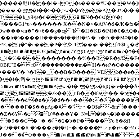
;8������勳U���l�+O�ƨ����#U���W
���.��f��>��]>w��Y��A� J*:�:� 
��6zQ0'�(
���h�)���
�П���s�l��BI�\N� `r�Fc��M#�
�� ��r�j7YO5^I? ���i0��ר�7��uf� ��R<"!gZ(/=b�����N#/
b_}i�%���������� �%��R�R�y/Ʃ�F�r
iU]E�r0ۡ\�����0���m�H��н?�O����B|
�O�r5ԧV��Yz���SO�F;þ
�!�;凿�j>��!�F�x�o��h�Q��[�{�9�G E� �:�'OI �
�5 V5��wq��!X����)z����Λw.�I�!�:s�h]Q�œ
��g��;��������ς�sk��}uB��i8a^�� �p���
���d/�n�)�d��<���:�J֛����h��J
�l����������w�0dnZ�F�t����6���
���9��Ć�" � ��2�ƅ�P����7o 6�&f}
j��?w�E�'�����7�wf��%���p�%��(�N�kI����