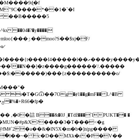
A�M����9ɖ�f
��M"9C����*��1�`�I
���B�����5
����l��ރ����y����y�k����'/
����
�
�a��C,:���q�b���E@���4 � �] JV����egu@��]U�M_B[_òyר��,�MUN�#p&X?����3�T���<�g