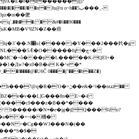
]9X�E�f�d������)]]?
3pz�m��俷
L���5Ǣ�O�����fq�ج<�
�^9�����/�N★�e�jg�j[Q���ʬźo?
p9���N =�Cg��W3���N�(��