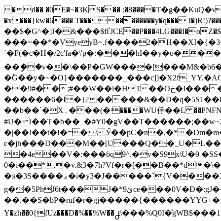
�d�� �0E�~�3KS�֡�� :�8����T�g��KuQ�νNѮ��
�x���}kw�6��� T�����������y�q��� I�)R!)?����{ 
��$�Ǥ^�]J�&���$fҐJCE��P���4LG���I�oZ�$�
���~��*�VyeyB~.f����2�H��XI�{�
´�F(�ƈ�H�/2c'fa�\'p�:���hI��y�o���ಏ�;]
��ީ��v��\��P�GW����[���M&�b6�
�ؕG��y�~�O}�������_���c]]�X2f_YY,�AC�� Ţ�� ܂1�� ��Tn�c�I���ju}�$���ʡh�����U
��9#� �;#��W��l�HT ��Oڂ�I�����Rr�R�E���[ �+g�f��6�h�sl�U%�~�-_�aK��$-� ��6�GN�h8)�c2
������6�I�}?�����&��D�q�5S1��kjA����E� .��@��4p�
��b��`�X۔���(�ʳ����WU㐿��L ��PNFN\��Bx�z�^��+GᔐqlӶl��΍��s�
#U�i��T�b��_�#Ɏ0�gV��T������;��w~2��u�e���5o�J�
�|��!��t�I�=�\ Ӳ��pC�n�,�*�Dm�m
c�jh���D���M��[Ʋ���Q��_U�L��
�4e��V�:���ɓq9^.�v�S9x\U�9 �SS�}�9[kǱ?r��z?+/X(��5ށ\b���y�{N
0�i��*,�v.&3�7h?Vf�r�[��B��*d
�ƽ�3S����؋�i�y3�J�����˝{V����X��IJ��8 U�J�� �b�X�E �T-((�N r� �_��C�޴P�O+�q�Aѳx횊
g��5PhJ6t���J�*9ێce���0V�Đ�:gJ�������ڦ�����u^�jг�0P+ee��I��Sn!
��.��S�bP�ruf�r�gj�����{������YYG+�:7�ǁ6S�̇G�����f�΁�iU��Z����ڦ
Y�zh��0{fUz���D�%��%W��႕\���%Q0I�̽gWB$���1����J*׮�כ �y~�6�-�6+X���BvU*�?`}��4/'l�J�(�����y��