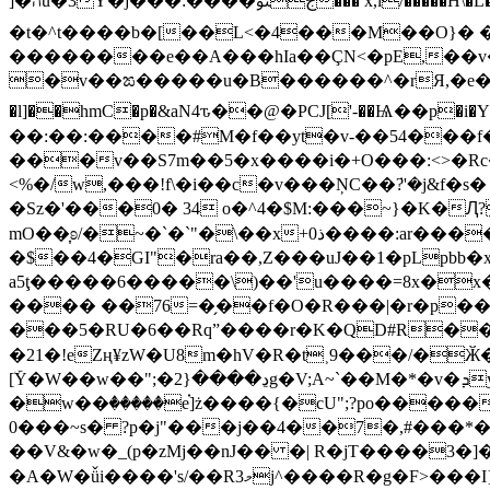
]�הu�3Y�j���:����جﯯ��� x,l/�����H\�L�� ��#?������(����b��e9�\E�bN/����M���ѽ���yԘ$ %i�i��Sr}�ٺ:sb�:?
�t�^t����b�[��L<�4���M��O}� �
��������e��A���hIa��ÇN<�pE,��v
�v��ಙ�����u�B������^�rЯ,�e���d�vz
�l]��hmC�p�&aN4ԏ��@�PCJ['-��Ѩ��p
��:��:����#M�f��yt�v-��54���f�u����q��q���7o�^<
���v��S7m��5�x����i�+O���:<>�Rc
<%�/w,���!f\�i��c�v���ŅC��ܿ?'�j&f�
�Sz�'���0� 34 o�^4�$M:���~}�K�Ԯ?�
mO��͎ʚ/�~�`�`"�\��x+ذ0����:ar����R B��c��8�=�H�q�CM�jb��3Ef�/}�0V��\>�� �� H�R�:�[|�ŧ<��3r���
�$��4�GI"�ra��,Z���uJ��1�pLpbb�
a5ţ�����6�����\)��'u����=8x�x
���� ��76=�̗��f�O�R���|�r�p�
���5�RU�6��Rqˮ����r�K�QD#R��
�21�!eZң¥zW�U8m�hV�R�t˲9���/�Ӂ�h�������
[ۜY�W��w��";�ڍ����{2g�V;A~`��M�*�v�ܕy���3 e7�?��⟃�"�J���+?p�nDT�1�_�MU�K�g�cvj�Unޡ�wi�X� w��د6 �?
�w��ٛ�����e֗]ż����{�cU";?po��
0���~s� ?p�j"���j��4��7�,#���*���{Pd"��=�qB��G~�nT2Wf
��V&�w�_(p�zMj��nJ�� �| R�jT����3�]�x�
�A�W�ǚi
����'s/��Rމ3j^����R�g�F>���I}7c>��͌g6� |����uİ\����Mٍ�����"�!��,�����7g�"�c�f����4A��<�X.E�w/