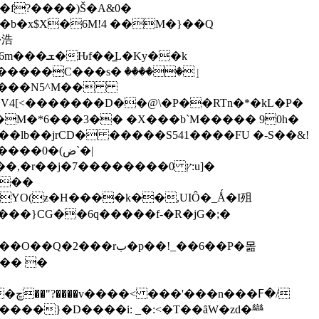
�f?����)Š�A&0�
�b�x$X�6M!4 ��M�}��Q
�浩
�Ky��k
���s� ٳ�����
������N5^M��
�f떈�V4[<�������D��@\�P��RTn�*�kL�P�
,�r��j�7��������0 ץ:u]�
���
Y�YO(ƶ�H����k��,UIÔ�_Ǻ�I殂
J龥� Uy���}CG��6q�����f-�R�jG�;�
rب�p��!_��6��P�몲
�/
Ϝ�z�䥣w�����}�D����i: _�:<�T��ȃW�zd�龻