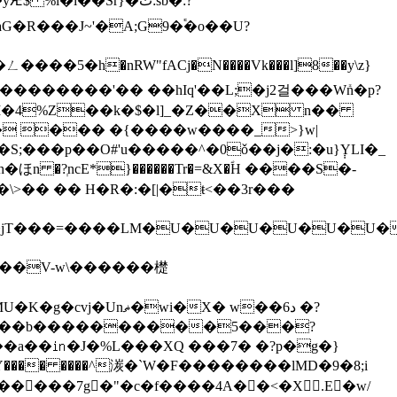
�R���J~'�A;G9�֕�o��U?
5�h�nRW"fACj�N����Vk���l]8��y\z}
���������'�� ��hIq'��L;�j2걸���Wܺn�p?
� ��� �{����w����_>}w|
�S;���p��O#'u�����^�0ǒ��j�:�u}݄Y
LI�_
 �?ְncE*}������Tr�=&X�ؐH �
���S�-
1l�jT���=����LM�U�U�U�U�U�U�
.��V-w\������檚
�[7��b����������5���?
�� ����^湠�`W�F��������lMD�9�8;i