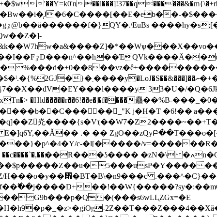
'��Y=k0'n��l���]!37��q������&�m{\�+r�
�>
�����^�6q��A�Y��:a�i/;Cu�4��h �Av߷���$�ˡ.�{%2GJ�}�܂����y�LoJ�S��&
���b��C�����_"K j�H�Ƭ �6!��|a����
����{s�Vҭ��W7�Z2����~��+T�eN�ٵg �3�Y�_�z=]
q6Y,��Ǎ�� .� �� ZgO��zQyԲ��T���o�[=
���}�p^�4�Y/c-�l[�����/v=������R�
g�ă��$p�����Z��u�5���usP�Y����
���C���zhw'Q|��?7�
�G9b���p�Q�(���s6wLLֻZGx=�E
h9�p�_�z>�giOg-2Ζ��T���Z���4��Xǟ�