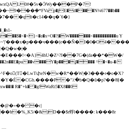
wxQA L0#�5v�ӬWy���P�7!
���ܴ�*FVap�jE�d����N¼677��b��
�7���qɓ�c14��q�`6�}
�s1-
��$�<�<}<�ɞ�x=O�?|�W�������<����������u Y
I*XI]��~'|'���x�p���ч���(e��Ň�I�I�O4�
�2n��E�pu��v���Y�p��̣�ʆ���� ^�<�u-�/
\�^F�o (T�LwTփeN�w�R*��W|�3��
�⊘�o�X?
��h�%_K5/�&)D��$r蜉l����: k���8r