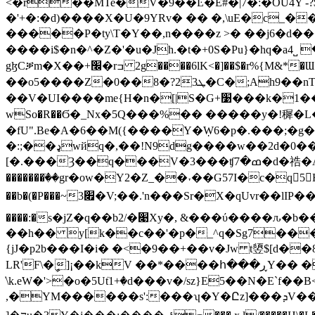
<�r��MTe�V�9��Ŀ�E#�|7�:�OU4Y 
�'+�:�d)����X�U�9YRv� �� �,\uE�c_����_%s�z_ �f\�� 4V�ޞ�_I�!�ݐvA3k~j`�
�����P�ty\T�Y��,n����z >� ��j6�d��
����i$�n�^�Z�'�u�Jh.�t�+0S�Pu}�hq�aߺ� ˽4< g�7�ԫTZ_ewK�N�.B�ֻ��d9 ��Nx⬋��nڵ�tq`,��t��: �&#�6��90���
gɮCቓm�X��+׬�rߏ 2g����6lK<�]��$�r%{M&*�Ɯ�GA]���z�=�E��z����X�����(|e�s�-]_��Ծ�t��ؔSъK�MB�VЧZN�Z��癌
��o5����Z�0��ܛ23?�8�C�;Ah9��nT�*��v��q��`j�Xx��irZ�P���핮
��V�UI����me{H�n�[|S�G+׹���k�1�����w׭�G1��J���8����qr6hf�/.�Iq�3`��.N׈u{�́���)�Y���2���㚤�g
wSo�R��Ϭ�_Nx�5Q���%�� �����y�!穉�
�fU".Be�A�6��M({����Y�Ẉ6�p�.���;�g�,�{�I;s�/l��Z$J��
�:;��ډwйq�,��!N9dg����w��2d�0��)��)���7���) �=�� �f&�9�!�*_={�X���1�Дw?�x0�B�a K�^e �*
[�.���Ȝ��q���V�3���ʧߘ�7�d�祰�A� ߵ0s��rcz����R�J����J�0��^N���={]������l���/_��f����@�U6Ĉ 0����j"���b��Z�}
�������ٙ��gr�ow�Y2�Z_��˕��G57I�c�q5H
��b�(�P���~3׏�V;��.'n���Sr�X�qUvr��lIP���,w�p���~z);�W�3������mM Af��� h���7@q�R�'O�=ݨ��e&�^l��nယ��
����:�s�jZ�q��b2/�׉Xy�, &���ύ����ԉ�b���w�\���7��Ï,r0#M��]Gt�#��51'�7ݲ���;�BZ�e�v��L]G���8n� E~�4
��h�� y[k��c��'�p�_^q�Sg7����O����;*�[�kܦ�[2�|@Yl�\P�rTit��8��
{jJ�p2b���I�i� �<�9��+��v�Jw t䇓$[d��
LR'F\�ީ]¡��kV ��*����հ���ڕY�� �5��2JǶ�s������Sv������������a��+~i�檲 �
̍\k.eW�'>�o�5Utٙ1+�d���v�/sz}E5��N
,�YM������s':���ʮ�Y�Ըz]���ܕV�����c���N�T>e���� ��N1 S�d+w�^����*S�$�