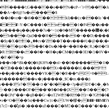
����!;G�����o��%�zP-<`i=)���JaG
��A+�#|@?u�o����$
�~�i6����kI)��(:c�i��Iʚ '��ㄥ����
�i�Y���'֊Y:�C���1�m���1�P4��z�
}r|�9�M�����޺�;�I�4%Z��k�$�l]_�Z��X n��
�'h���-Qɕ(Ӏ���H�i���c6�<��D;���
s� �$y�X��؏��cv�'Z��T��v���#}�@��;�
�tjzf�cS��Ԑ�Du�J��=��H��( R,)�t0�!5h�ほn
x�F:��=p
���vI�*i$k��[�h]KH%��nl>��0������
��B���J;����#��Xv��͛���bL���P?
��p�i��U����VK��?�$\��*zZ=8�1
w�ݙ�����_$C�m.���j\
���<��{t���OF���'�$�8��]X��\5��
�R�܃r>�?G�I��a��㏌�J�%L���XQ ���7� �?p�g�}
^O���5s(���Cw}i:�zUW�轇�y�t��=��M�5Y��