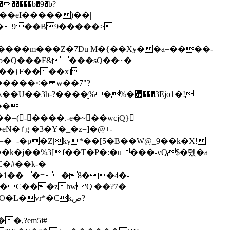
�����b�9�b?
���]��ނ�+�
����<� w��7"?
=(-����.-e�~��wcjQ}
�@+-
�+-�p�Z|ky*��[5�B��W@_9��k�X!
�k�j��%3[f��Ƭ�P�:�u ���-vQ$�톘�a
��1���= �8��4�-
�,?em5i#