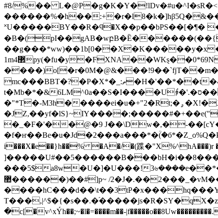
#8/%�� L�@P�g�K�Y�!lDv�#u�^I�s
������%�h��:+�r�l8�k�]hβ5Q�&��
˟U�����BY��R�ϥ�Χ��p��bPS��[�¶� 
�B�(pI��gAB�wբB�Ȅ������(��{�)����
��g���*ww)��1b[0��X�K�����y�x�eP�
1m޲4py(�fu�y�FXN
A��WKȿ��0*69N
����)o[�r�0M�@&���!9��`fjT��m��ؘ�`!
mc���BBT�?�P�X*�_:ތ�H�'��*��t�4�`��$�*��@ 0� +�fk�Q�Xi4���|�M�*6���3�� �X���b`M����� 90h�
t�Mb�*�&6LM^0a��S�I����U⨖�'.�ס��qV��;l��� bj<�J� �+"TmjT� ��B ��lb��jrCD� �����S541����FU �-S��&!
�"*T�-M3h�����ei�u�+"2�Rt;�ۄ�X!�J��Y�Q�|yǀ��'1�� d�jٜ��ƽ*h�݂mM�L�����ض)�0`�|
�JZ,��yf�lS}~IY����;�����#�+��e("
�_�F�'��@�9 J��\Dw�,�-��[
�f�ҥ��Be�u�Jd�2���a���*�ؒ(�б*�Z_о%Q
i���X�e��}h��% �A�/�(蹀�"X%^hA���
]�����U#��5������B���bH�i��8���9q�Ϡ�
���5$a8w�U�]�U���!3৬����e��*��*6d�Z
޺������)��#]p~ /2�J�.��2���_�vM���Cƒ>��X?��W�ys<>h� ��Y�!<��&�\��� �
����hC���d��\t��3tP�x���hq���Y;
T���,|^$�{�s��.�֜�����js�R�SY�qX�z�>V�`�n�
�c[�v^xÝh��;~�
l�=����m��-|f�����o��8Uw���