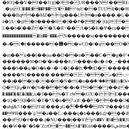
�ѤQ��V�J��J})j]�39�UR���N!��RE
ہ�yȯC
�l��:���P��S'���^tφU��TUUɧ
���Bq��MZ�|g���U�a����.�U�
ȁ�]A<�@�0����h�]��P�[뺮]� [Q@�
L��b�'��Ź��X�R=�� A�S�K�Ѱ�cx���|X��a�z��C
��������������Iz��~���ݥN�����so��������o����y�����W��;����������7��mloo{���ۯ��moo?S��$xj�F/
�ޑ�ۛ{�e������޽�;�wϾD�/�ą��O�����ʫ��nwg������ק�����������༻
�m��u��[��uω��D��u���C��g�0"������=
������M�O�'�o���#;:5ϟ���n�z�.6�_~��������|�� V�
���S��ɋ/�O�k�~�>}�}��ի.��rD� �������q�Sލ?����'ۗ�����|E�^��]����nr��$:������)���
����N{����� ���� ?��ދ�|<;<=��u��\�18��ء��M*���=����?
��)���[y�,���N�װ%�u��ٝ�^��I��}y�Ѹ�4���u�~} ���|l :��`{+��_-�M���"�
Q�Qrډ�W�[%����\�ɪ�Tɺ�� j��4� A��4 )�)�u�"Y�H�ɪ�d��@V���dUC��\ ɪ�T�GѾ��7Og�ɇ1��g�mF�� L^�B
�:���'�/�E�d��(,ӊ�:l��%�T cW�|OX\�ilE���
�1Q�Ql�6U�T�*X�n�7.a)F:������/J
�abg&7/J��JT4E���ܕG�߯����JIN"P���SJj� ���.�m�naP(�-���(Tʿ��#���<�,l���� ,�0�誩 B��&�0J ˲�Tǆ���`lPUKT�� �
��riO�Ƨ�ͥ��-j�NU���j��Ұfp%��V �S�(�|�2Uj��a��L �Eܷ�۠j��'��$آD7�i
�(�W��"�$�٬ZcrO� =��A�"�Kɑڥ0����4d#m�{���T�^E*X>]��q�ջ�������l��~� c�D��MXk�r�P�V��