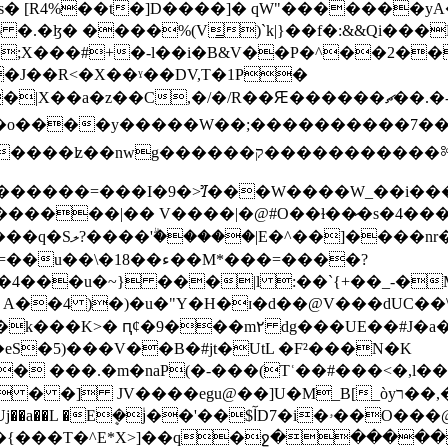
s� [R4%��t�]D����]� qW"�������y
�j�06 �.�ɮ� ����%(V̳)`k|}��f�:&&Qi�
;X���#+�-l��i�B&V��P�^��2�
�J��R<�X��ˠ��DV,T�1P�
,�/�/R��Ԙ������ޗ��.�-^ks��04�?�y����|
���I�9�>Ꞽ���W����W_��i���I����{t����I4�
���|�@#O��ɫ��̷�s�4�����ݳ��N��]�z����g������'/.�
{z����������o/
k���K>� ԥ¢�9���m۲ dg���UE��#J�a�ݼ�%�+R66�fp
�eS�5)���V��B�#jt�UtL �F²���N�K
��ѰB���`p`
�ۥ��O���@fM#`2�a��&�lN5X�m�b�]n|pg����