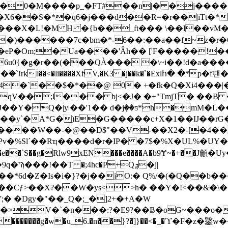
R�<� 0�M����p_�FT#��n|� �j����
X6��S�*�q6�j���d��R=�r��|iTt�*
���X�L!�M H �{b��_ft��� \��l��vM
��7c�bm�*-6��:��a��f~z�r�6m���ܫ�Ԋf��̲L
Om;�Ua����'Âh�� ['F�����!������C
6u0{�g�r��(���QÀ��� �\~i��!d�a
rkİ��<�li����XfV,�K3 �j��k�`�Exlհ� �*p
��y`�A*G�)E�G�����c+X�1��IJ��rG��
cY����W��-�@��D$"��V-��X2�-[�4�
�Pv�%Slˊ��Rҵ����d�r�IP� �7$�%X�UL%�U
)r �e��`S��g�Rlw9xEN���e����A�b9Ɏ~�+��
��!��T �;4hc�P+Qܯ�j|
�Is�i�}?�j��jO:� Q%/�(�Q��b����O��Q�2���
� �Dgy�"��_Q�;_�]2+�+A�W
��:?�E9?��Ƀ�oG~���o��ڇ��"?����v����< ���'���n���ꓝ
������.�������g�w�u_6.�n��}?�]}��<�_�ϓ�