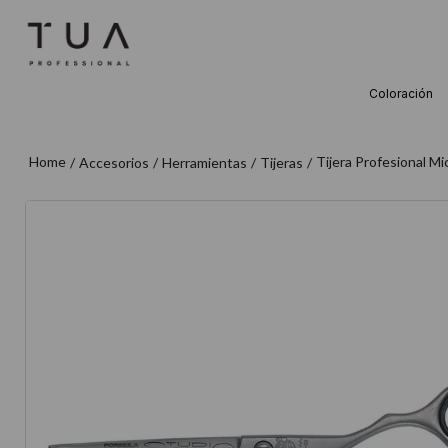
Coloración
TÉRMINOS M
1
.
wella
Tijera Profesional M
Accesorios
Herramientas
Tijeras
2
.
sow
3
.
farmavita
4
.
shampoo
5
.
cepillo
6
.
gama
7
.
secador
8
.
loreal
9
.
acondicion