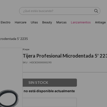
¿Qué estás buscando?
Electro
Haircare
Uñas
Beauty
Marcas
Lanzamientos
Antiage
ÁS BUSCADOS
icrodentada 5' 2235
Kiepe
Tijera Profesional Microdentada 5' 22
:
HDCSC0000000293
SIN STOCK
ador