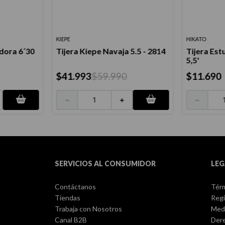
KIEPE
HIKATO
idora 6´30
Tijera Kiepe Navaja 5.5 - 2814
Tijera Est
5,5'
$
41
.
993
$
59
.
990
$
11
.
690
－
＋
－
SERVICIOS AL CONSUMIDOR
LEG
Contáctanos
Térm
Tiendas
Regi
Trabaja con Nosotros
Med
Canal B2B
Dere