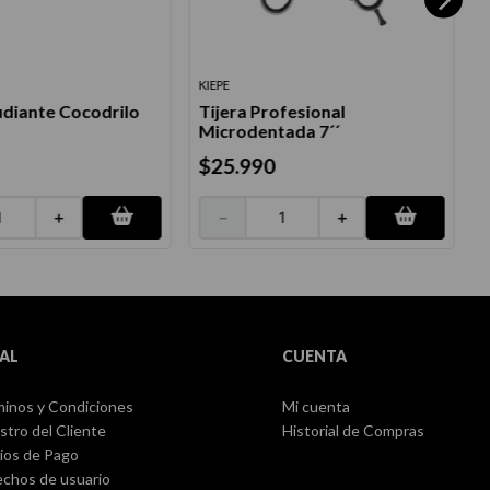
KIEPE
K
udiante Cocodrilo
Tijera Profesional
T
Microdentada 7´´
$
25
.
990
＋
－
＋
AL
CUENTA
inos y Condiciones
Mi cuenta
stro del Cliente
Historial de Compras
ios de Pago
chos de usuario