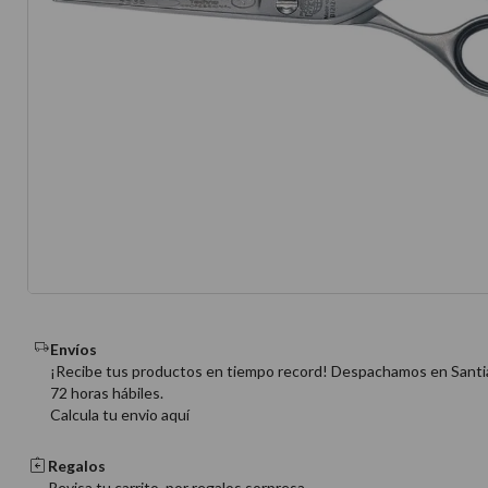
10
.
protector 
Envíos
¡Recibe tus productos en tiempo record! Despachamos en Santi
72 horas hábiles.
Calcula tu envio aquí
Regalos
Revisa tu carrito, por regalos sorpresa