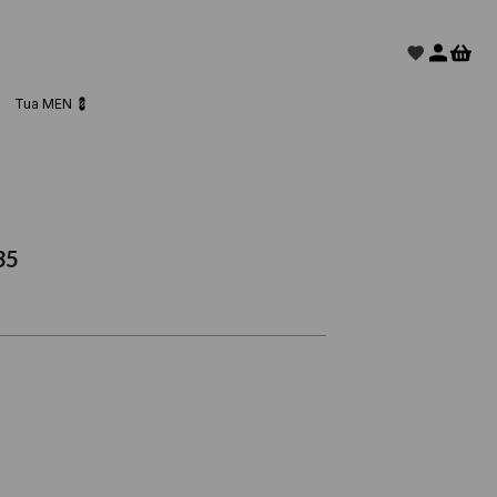
Tua MEN 💈
35