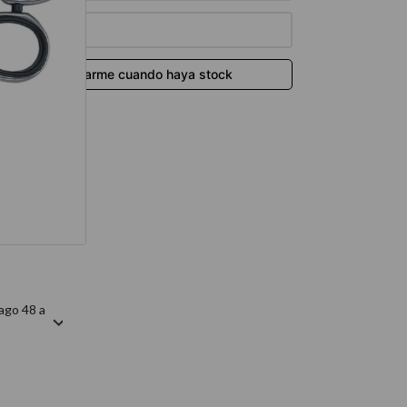
térmico
ago 48 a