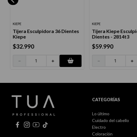
KIEPE
KIEPE
Tijera Esculpidora 36 Dientes
Tijera Kiepe Esculp
a
Kiepe
Dientes - 2814t3
$
32
.
990
$
59
.
990
－
＋
－
＋
CATEGORÍAS
Lo último
Cuidado del cabello
Electro
Coloración