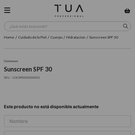
¿Qué estás buscando?
Cuidado de la Piel
Cuerpo
Hidratacion
Sunscreen SPF 30
TÉRMINOS MÁS BUSCADOS
1
.
wella
Cosmosun
2
.
sow
Sunscreen SPF 30
3
.
farmavita
:
COCSP0000000003
4
.
shampoo
5
.
cepillo
6
.
gama
7
.
secador
8
.
loreal