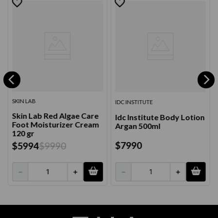
SKIN LAB
IDC INSTITUTE
Skin Lab Red Algae Care
Idc Institute Body Lotion
Foot Moisturizer Cream
Argan 500ml
120 gr
$
7990
$
5994
$
9990
－
＋
－
＋