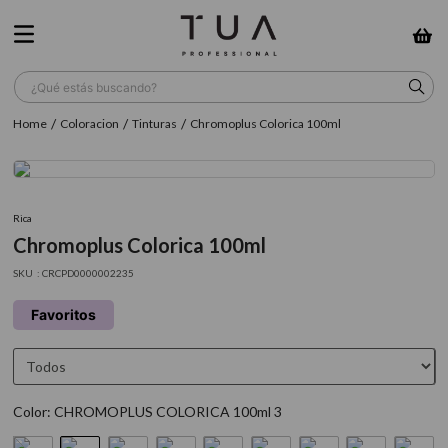
¿Qué estás buscando?
Coloracion
Tinturas
Chromoplus Colorica 100ml
TÉRMINOS MÁS BUSCADOS
1
.
wella
2
.
sow
Rica
Chromoplus Colorica 100ml
3
.
farmavita
:
CRCPD0000002235
4
.
shampoo
Favoritos
5
.
cepillo
6
.
gama
7
.
secador
Color
:
CHROMOPLUS COLORICA 100ml 3
8
.
loreal