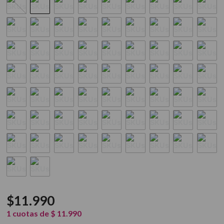
9
.
acondicionador
10
.
protector térmico
$
11
.
990
1
cuotas de
$
11
.
990