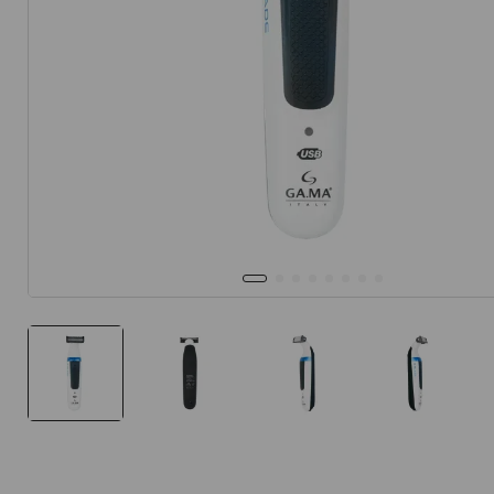
10
.
protector 