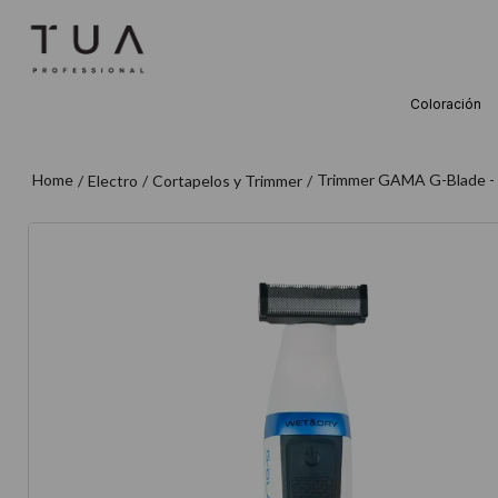
Coloración
TÉRMINOS M
1
.
wella
Trimmer GAMA G-Blade -
Electro
Cortapelos y Trimmer
2
.
sow
3
.
farmavita
4
.
shampoo
5
.
cepillo
6
.
gama
7
.
secador
8
.
loreal
9
.
acondicion