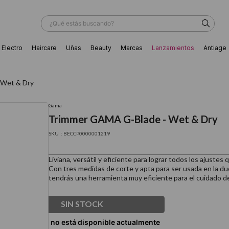
¿Qué estás buscando?
Electro
Haircare
Uñas
Beauty
Marcas
Lanzamientos
Antiage
ÁS BUSCADOS
 Wet & Dry
Gama
Trimmer GAMA G-Blade - Wet & Dry
:
BECCP0000001219
Liviana, versátil y eficiente para lograr todos los ajustes
Con tres medidas de corte y apta para ser usada en la duc
tendrás una herramienta muy eficiente para el cuidado de
SIN STOCK
ador