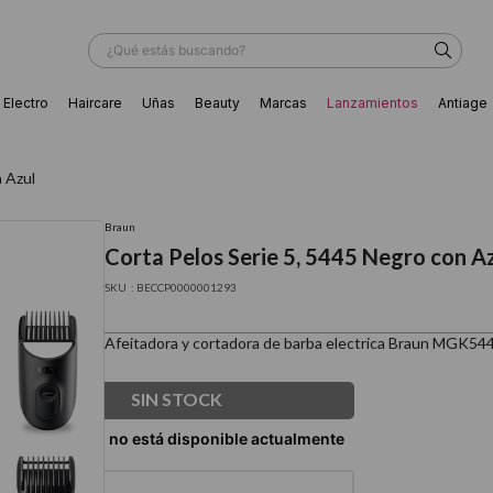
¿Qué estás buscando?
Electro
Haircare
Uñas
Beauty
Marcas
Lanzamientos
Antiage
ÁS BUSCADOS
 Azul
Braun
Corta Pelos Serie 5, 5445 Negro con A
:
BECCP0000001293
Afeitadora y cortadora de barba electrica Braun MGK54
SIN STOCK
ador