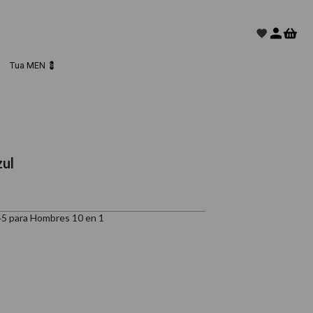
Tua MEN 💈
zul
45 para Hombres 10 en 1