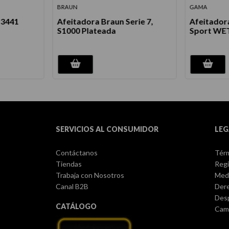
BRAUN
GAMA
 3441
Afeitadora Braun Serie 7,
Afeitador
S1000 Plateada
Sport WE
SERVICIOS AL CONSUMIDOR
LEG
Contáctanos
Térm
Tiendas
Regi
Trabaja con Nosotros
Med
Canal B2B
Dere
Des
CATÁLOGO
Camb