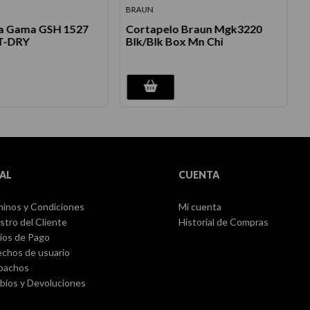
BRAUN
a Gama GSH 1527
Cortapelo Braun Mgk3220
T-DRY
Blk/Blk Box Mn Chi
AL
CUENTA
inos y Condiciones
Mi cuenta
stro del Cliente
Historial de Compras
ios de Pago
chos de usuario
pachos
ios y Devoluciones