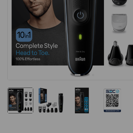
10
.
protector 