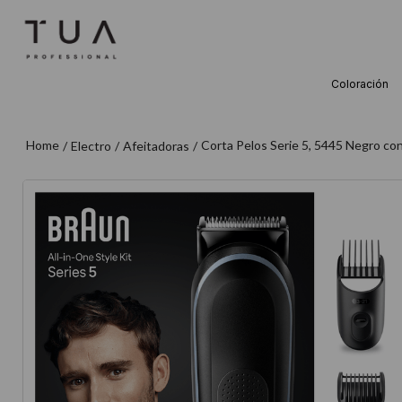
Coloración
TÉRMINOS M
1
.
wella
Corta Pelos Serie 5, 5445 Negro con
Electro
Afeitadoras
2
.
sow
3
.
farmavita
4
.
shampoo
5
.
cepillo
6
.
gama
7
.
secador
8
.
loreal
9
.
acondicion