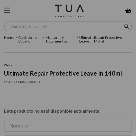
¿Qué estás buscando?
Cuidado del
Máscaras y
Ultimate Repair Protective
TÉRMINOS MÁS BUSCADOS
Cabello
Tratamientos
Leave In 140ml
1
.
wella
2
.
sow
Wella
Ultimate Repair Protective Leave In 140ml
3
.
farmavita
:
CCCCR0000000081
4
.
shampoo
5
.
cepillo
6
.
gama
7
.
secador
8
.
loreal