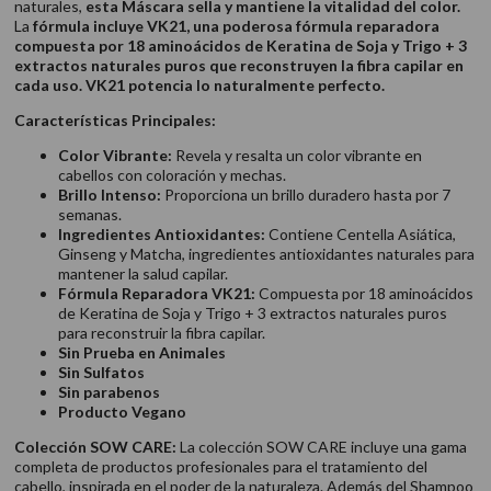
naturales,
esta Máscara sella y mantiene la vitalidad del color.
La
fórmula incluye VK21, una poderosa fórmula reparadora
compuesta por 18 aminoácidos de Keratina de Soja y Trigo + 3
extractos naturales puros que reconstruyen la fibra capilar en
cada uso. VK21 potencia lo naturalmente perfecto.
Características Principales:
Color Vibrante:
Revela y resalta un color vibrante en
cabellos con coloración y mechas.
Brillo Intenso:
Proporciona un brillo duradero hasta por 7
semanas.
Ingredientes Antioxidantes:
Contiene Centella Asiática,
Ginseng y Matcha, ingredientes antioxidantes naturales para
mantener la salud capilar.
Fórmula Reparadora VK21:
Compuesta por 18 aminoácidos
de Keratina de Soja y Trigo + 3 extractos naturales puros
para reconstruir la fibra capilar.
Sin Prueba en Animales
Sin Sulfatos
Sin parabenos
Producto Vegano
Colección SOW CARE:
La colección SOW CARE incluye una gama
completa de productos profesionales para el tratamiento del
cabello, inspirada en el poder de la naturaleza. Además del Shampoo