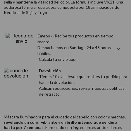
sella y mantiene la vitalidad del color. La fórmula incluye VK21, una
9
.
acondicionador
poderosa fórmula reparadora compuesta por 18 aminoácidos de
Keratina de Soja y Trigo
10
.
protector térmico
Envíos
/ ¡Recibe tus productos en tiempo
record!
Despachamos en Santiago 24 a 48 horas
hábiles.
¡Calcula tu envío aquí!
Devolución
Tienes 10 días desde que recibes tu pedido para
hacer la devolución.
Aplican restricciones, revisar nuestras politicas
de retracto.
Máscara Iluminadora para el cuidado del cabello con color y mechas,
revelando un color vibrante y un brillo intenso que perdura
hasta por 7 semanas.
Formulado con ingredientes antioxidantes