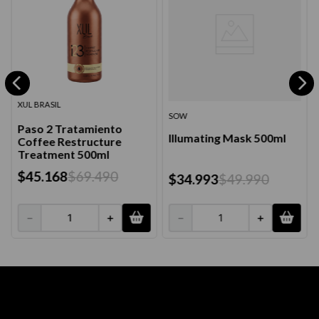
XUL BRASIL
SOW
Paso 2 Tratamiento
Illumating Mask 500ml
Coffee Restructure
Treatment 500ml
$
45
.
168
$
69
.
490
$
34
.
993
$
49
.
990
－
＋
－
＋