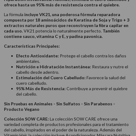
ofrece hasta un 95% más de resistencia contra el quiebre.
La fórmula
incluye VK21, una poderosa fórmula reparadora
compuesta por 18 aminoácidos de Keratina de Soja y Trigo + 3
extractos naturales puros que reconstruyen la fibra capilar en
cada uso.
VK21 potencia lo naturalmente perfecto.
También
contiene sauco, vitamina C y E, y padina pavonica.
Características Principales:
Efecto Antioxidante:
Protege el cabello contra los daños
ambientales.
Nutrición e Hidratación Instantánea:
Restaura y nutre el
cabello desde adentro.
Estimulación del Cuero Cabelludo:
Favorece la salud del
cuero cabelludo.
95% Más de Resistencia:
Contribuye a prevenir el quiebre
del cabello.
Sin Pruebas en Animales - Sin Sulfatos - Sin Parabenos -
Producto Vegano
Colección SOW CARE:
La colección SOW CARE ofrece una
variedad completa de productos profesionales para el tratamiento
del cabello, inspirados en el poder de la naturaleza. Además del
Vitamin Hair, la colección incluye Acondicionador, Máscara Nutritiva