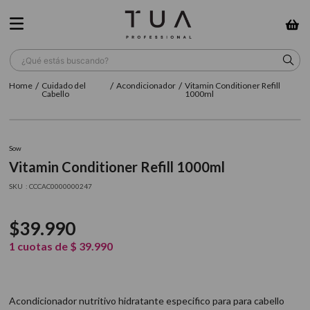
¿Qué estás buscando?
Cuidado del
Acondicionador
Vitamin Conditioner Refill
TÉRMINOS MÁS BUSCADOS
Cabello
1000ml
1
.
wella
2
.
sow
Sow
Vitamin Conditioner Refill 1000ml
3
.
farmavita
:
CCCAC0000000247
4
.
shampoo
5
.
cepillo
$
39
.
990
6
.
gama
1
cuotas de
$
39
.
990
7
.
secador
8
.
loreal
Acondicionador nutritivo hidratante especifico para para cabello