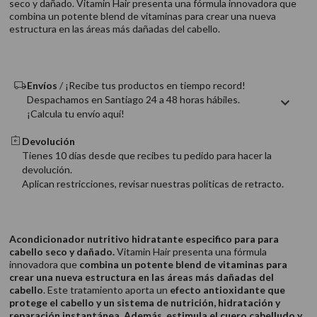
seco y dañado. Vitamin Hair presenta una fórmula innovadora que
9
.
acondicionador
combina un potente blend de vitaminas para crear una nueva
estructura en las áreas más dañadas del cabello.
10
.
protector térmico
Envíos
/ ¡Recibe tus productos en tiempo record!
Despachamos en Santiago 24 a 48 horas hábiles.
¡Calcula tu envío aquí!
Devolución
Tienes 10 días desde que recibes tu pedido para hacer la
devolución.
Aplican restricciones, revisar nuestras politicas de retracto.
Acondicionador nutritivo hidratante especifico para para
cabello seco y dañado.
Vitamin Hair presenta una fórmula
innovadora que
combina un potente blend de vitaminas para
crear una nueva estructura en las áreas más dañadas del
cabello
. Este tratamiento aporta un
efecto antioxidante que
protege el cabello y un sistema de nutrición, hidratación y
reparación instantánea. Además, estimula el cuero cabelludo y