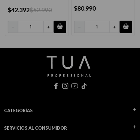
$
80
.
990
$
42
.
392
$
52
.
990
－
＋
－
＋
CATEGORÍAS
SERVICIOS AL CONSUMIDOR