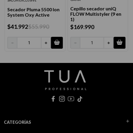
SALON EXCLUSIVE
Cepillo secador uniQ
Secador Pluma 5500 Ion
FLOW Multistyler (9 en
System Oxy Active
1)
$
41
.
992
$
55
.
990
$
169
.
990
－
＋
－
＋
CATEGORÍAS