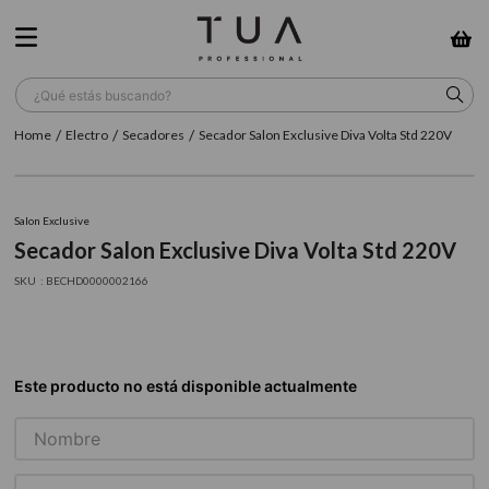
¿Qué estás buscando?
Electro
Secadores
Secador Salon Exclusive Diva Volta Std 220V
TÉRMINOS MÁS BUSCADOS
1
.
wella
Salon Exclusive
2
.
sow
Secador Salon Exclusive Diva Volta Std 220V
3
.
farmavita
:
BECHD0000002166
4
.
shampoo
5
.
cepillo
6
.
gama
7
.
secador
8
.
loreal