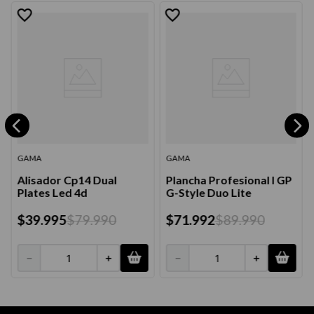
GAMA
GAMA
Alisador Cp14 Dual
Plancha Profesional I GP
Plates Led 4d
G-Style Duo Lite
$
39
.
995
$
79
.
990
$
71
.
992
$
89
.
990
－
＋
－
＋