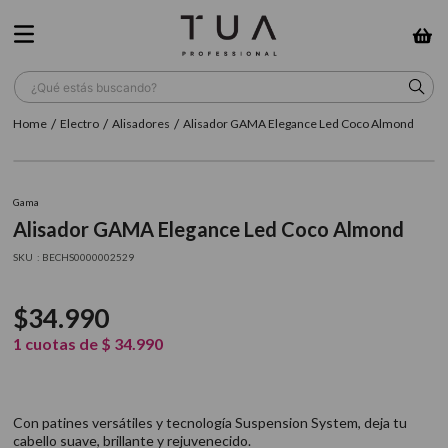
¿Qué estás buscando?
Electro
Alisadores
Alisador GAMA Elegance Led Coco Almond
TÉRMINOS MÁS BUSCADOS
1
.
wella
Gama
2
.
sow
Alisador GAMA Elegance Led Coco Almond
3
.
farmavita
:
BECHS0000002529
4
.
shampoo
$
34
.
990
5
.
cepillo
1
cuotas de
$
34
.
990
6
.
gama
7
.
secador
Con patines versátiles y tecnología Suspension System, deja tu
8
.
loreal
cabello suave, brillante y rejuvenecido.