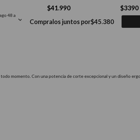
$
41
.
990
$
3390
ago 48 a
Compralos juntos por
$
45
.
380
en todo momento. Con una potencia de corte excepcional y un diseño ergo