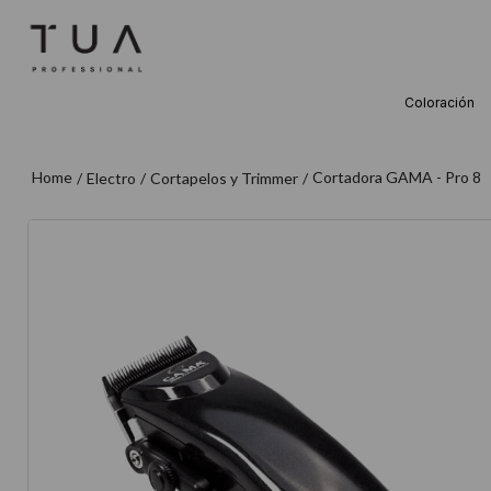
Coloración
TÉRMINOS M
1
.
wella
Cortadora GAMA - Pro 8
Electro
Cortapelos y Trimmer
2
.
sow
3
.
farmavita
4
.
shampoo
5
.
cepillo
6
.
gama
7
.
secador
8
.
loreal
9
.
acondicion