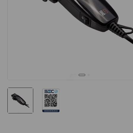
10
.
protector 