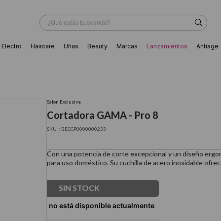
¿Qué estás buscando?
Electro
Haircare
Uñas
Beauty
Marcas
Lanzamientos
Antiage
ÁS BUSCADOS
Salon Exclusive
Cortadora GAMA - Pro 8
:
BECCP0000000233
Con una potencia de corte excepcional y un diseño ergon
para uso doméstico. Su cuchilla de acero inoxidable ofrec
SIN STOCK
ador