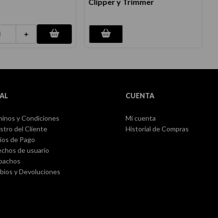
Clipper y Trimmer
＋
AL
CUENTA
inos y Condiciones
Mi cuenta
stro del Cliente
Historial de Compras
ios de Pago
chos de usuario
pachos
ios y Devoluciones