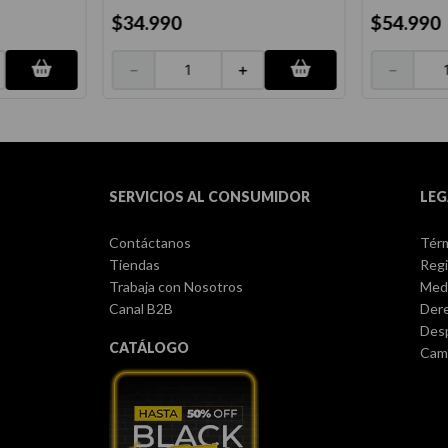
$
34
.
990
$
54
.
990
－
＋
－
SERVICIOS AL CONSUMIDOR
LEG
Contáctanos
Térm
Tiendas
Regi
Trabaja con Nosotros
Med
Canal B2B
Dere
Des
CATÁLOGO
Camb