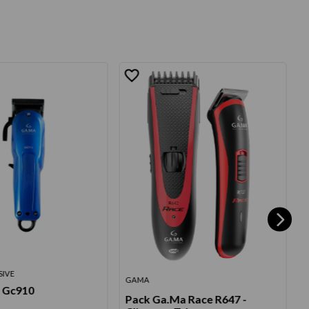
SIVE
GAMA
S
 Gc910
Pack Ga.Ma Race R647 -
C