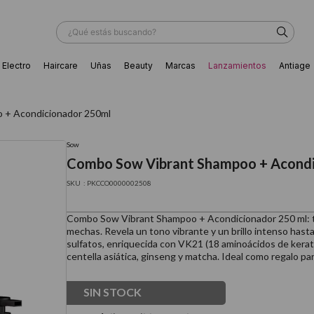
¿Qué estás buscando?
Electro
Haircare
Uñas
Beauty
Marcas
Lanzamientos
Antiage
ÁS BUSCADOS
 + Acondicionador 250ml
Sow
Combo Sow Vibrant Shampoo + Acondi
:
PKCCO0000002508
Combo Sow Vibrant Shampoo + Acondicionador 250 ml: tra
mechas. Revela un tono vibrante y un brillo intenso hast
sulfatos, enriquecida con VK21 (18 aminoácidos de kerati
centella asiática, ginseng y matcha. Ideal como regalo para
SIN STOCK
ador