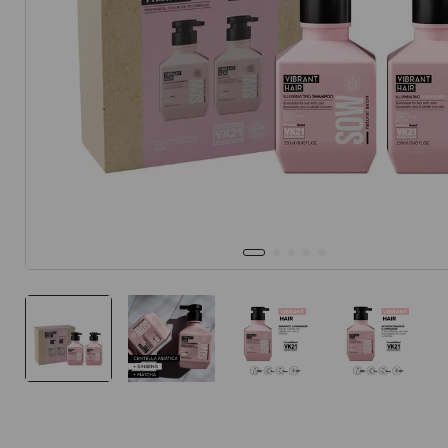
10
.
protector 