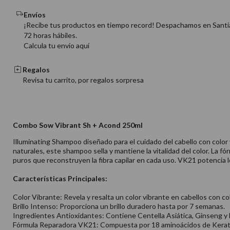
Envíos
¡Recibe tus productos en tiempo record! Despachamos en Santi
72 horas hábiles.
Calcula tu envio aquí
Regalos
Revisa tu carrito, por regalos sorpresa
Combo Sow Vibrant Sh + Acond 250ml
Illuminating Shampoo diseñado para el cuidado del cabello con color
naturales, este shampoo sella y mantiene la vitalidad del color. La
puros que reconstruyen la fibra capilar en cada uso. VK21 potencia 
Características Principales:
Color Vibrante: Revela y resalta un color vibrante en cabellos con c
Brillo Intenso: Proporciona un brillo duradero hasta por 7 semanas.
Ingredientes Antioxidantes: Contiene Centella Asiática, Ginseng y M
Fórmula Reparadora VK21: Compuesta por 18 aminoácidos de Keratina d