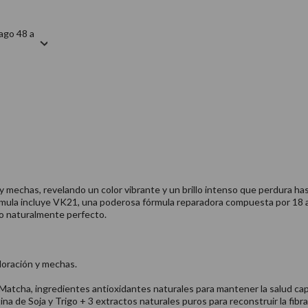
ago 48 a
 y mechas, revelando un color vibrante y un brillo intenso que perdura 
 fórmula incluye VK21, una poderosa fórmula reparadora compuesta por 18 
lo naturalmente perfecto.
oloración y mechas.
atcha, ingredientes antioxidantes naturales para mantener la salud capi
e Soja y Trigo + 3 extractos naturales puros para reconstruir la fibra 