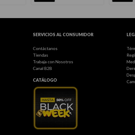
SERVICIOS AL CONSUMIDOR
LEG
Contáctanos
Térm
Tiendas
Regi
Trabaja con Nosotros
Med
Canal B2B
Dere
Des
CATÁLOGO
Camb