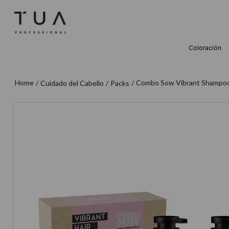
Coloración
TÉRMINOS M
1
.
wella
Combo Sow Vibrant Shampoo
Cuidado del Cabello
Packs
2
.
sow
3
.
farmavita
4
.
shampoo
5
.
cepillo
6
.
gama
7
.
secador
8
.
loreal
9
.
acondicion