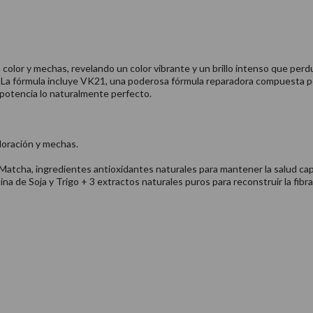
n color y mechas, revelando un color vibrante y un brillo intenso que pe
lor. La fórmula incluye VK21, una poderosa fórmula reparadora compuesta 
 potencia lo naturalmente perfecto.
oloración y mechas.
atcha, ingredientes antioxidantes naturales para mantener la salud capi
e Soja y Trigo + 3 extractos naturales puros para reconstruir la fibra 