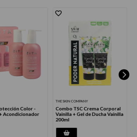
THE SKIN COMPANY
R
tección Color -
Combo TSC Crema Corporal
S
 Acondicionador
Vainilla + Gel de Ducha Vainilla
1
200ml