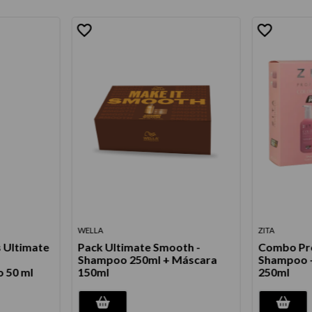
WELLA
ZITA
s Ultimate
Pack Ultimate Smooth -
Combo Pro
Shampoo 250ml + Máscara
Shampoo +
 50 ml
150ml
250ml