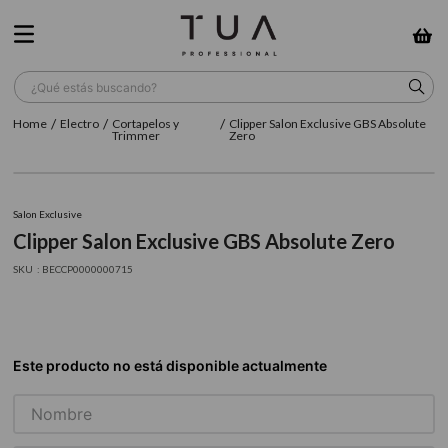
¿Qué estás buscando?
Electro
Cortapelos y
Clipper Salon Exclusive GBS Absolute
TÉRMINOS MÁS BUSCADOS
Trimmer
Zero
1
.
wella
2
.
sow
Salon Exclusive
Clipper Salon Exclusive GBS Absolute Zero
3
.
farmavita
:
BECCP0000000715
4
.
shampoo
5
.
cepillo
6
.
gama
7
.
secador
8
.
loreal