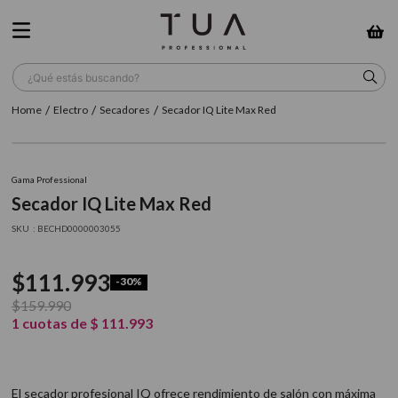
¿Qué estás buscando?
Electro
Secadores
Secador IQ Lite Max Red
TÉRMINOS MÁS BUSCADOS
1
.
wella
Gama Professional
2
.
sow
Secador IQ Lite Max Red
3
.
farmavita
:
BECHD0000003055
4
.
shampoo
$
111
.
993
-
30%
5
.
cepillo
$
159
.
990
6
.
gama
1
cuotas de
$
111
.
993
7
.
secador
8
.
loreal
El secador profesional IQ ofrece rendimiento de salón con máxima