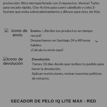
9
.
acondicionador
protección: filtro microperforado con 3 repuestos, Venturi Turbo
para secado rápido, Oxy-Active para cuero cabelludo y color, E-
10
.
protector térmico
System que evita sobrecalentamiento y difusor para rizos sin frizz.
Envíos
/ ¡Recibe tus productos en tiempo
record!
Despachamos en Santiago 24 a 48 horas
hábiles.
¡Calcula tu envío aquí!
Devolución
Tienes 10 días desde que recibes tu pedido para
hacer la devolución.
Aplican restricciones, revisar nuestras politicas
de retracto.
SECADOR DE PELO IQ LITE MAX - RED