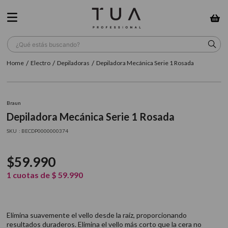
¿Qué estás buscando?
Electro
Depiladoras
Depiladora Mecánica Serie 1 Rosada
TÉRMINOS MÁS BUSCADOS
1
.
wella
Braun
2
.
sow
Depiladora Mecánica Serie 1 Rosada
3
.
farmavita
:
BECDP0000000374
4
.
shampoo
$
59
.
990
5
.
cepillo
1
cuotas de
$
59
.
990
6
.
gama
7
.
secador
Elimina suavemente el vello desde la raíz, proporcionando
8
.
loreal
resultados duraderos. Elimina el vello más corto que la cera no