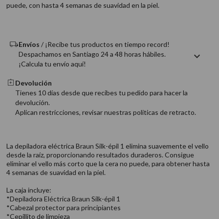
puede, con hasta 4 semanas de suavidad en la piel.
9
.
acondicionador
10
.
protector térmico
Envíos
/ ¡Recibe tus productos en tiempo record!
Despachamos en Santiago 24 a 48 horas hábiles.
¡Calcula tu envío aquí!
Devolución
Tienes 10 días desde que recibes tu pedido para hacer la
devolución.
Aplican restricciones, revisar nuestras politicas de retracto.
La depiladora eléctrica Braun Silk-épil 1 elimina suavemente el vello
desde la raíz, proporcionando resultados duraderos. Consigue
eliminar el vello más corto que la cera no puede, para obtener hasta
4 semanas de suavidad en la piel.
La caja incluye:
*Depiladora Eléctrica Braun Silk-épil 1
*Cabezal protector para principiantes
*Cepillito de limpieza