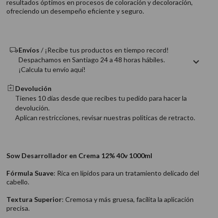
resultados óptimos en procesos de coloración y decoloración,
9
.
acondicionador
ofreciendo un desempeño eficiente y seguro.
10
.
protector térmico
Envíos
/ ¡Recibe tus productos en tiempo record!
Despachamos en Santiago 24 a 48 horas hábiles.
¡Calcula tu envío aquí!
Devolución
Tienes 10 días desde que recibes tu pedido para hacer la
devolución.
Aplican restricciones, revisar nuestras politicas de retracto.
Sow Desarrollador en Crema 12% 40v 1000ml
Fórmula Suave
: Rica en lípidos para un tratamiento delicado del
cabello.
Textura Superior
: Cremosa y más gruesa, facilita la aplicación
precisa.