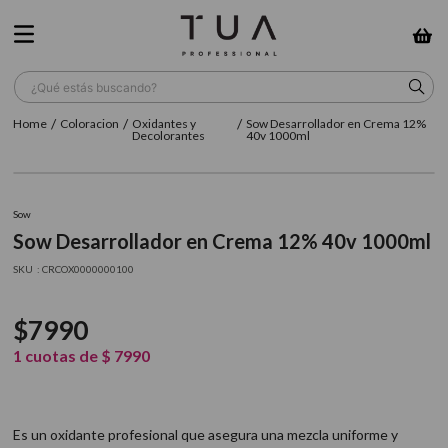
¿Qué estás buscando?
Coloracion
Oxidantes y
Sow Desarrollador en Crema 12%
TÉRMINOS MÁS BUSCADOS
Decolorantes
40v 1000ml
1
.
wella
2
.
sow
Sow
Sow Desarrollador en Crema 12% 40v 1000ml
3
.
farmavita
:
CRCOX0000000100
4
.
shampoo
5
.
cepillo
$
7990
6
.
gama
1
cuotas de
$
7990
7
.
secador
8
.
loreal
Es un oxidante profesional que asegura una mezcla uniforme y