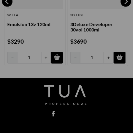
WELLA
3DELUXE
Emulsion 13v 120ml
3Deluxe Developer
30vol 1000ml
$
3290
$
3690
－
＋
－
＋