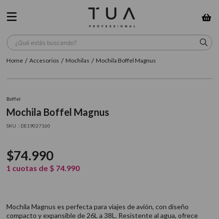
¿Qué estás buscando?
Accesorios
Mochilas
Mochila Boffel Magnus
TÉRMINOS MÁS BUSCADOS
1
.
wella
Boffel
2
.
sow
Mochila Boffel Magnus
3
.
farmavita
:
DE19027160
4
.
shampoo
$
74
.
990
5
.
cepillo
1
cuotas de
$
74
.
990
6
.
gama
7
.
secador
Mochila Magnus es perfecta para viajes de avión, con diseño
8
.
loreal
compacto y expansible de 26L a 38L. Resistente al agua, ofrece