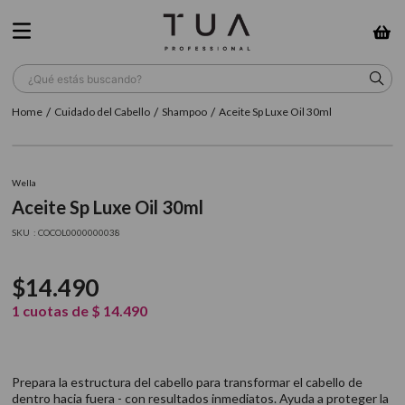
¿Qué estás buscando?
Cuidado del Cabello
Shampoo
Aceite Sp Luxe Oil 30ml
TÉRMINOS MÁS BUSCADOS
1
.
wella
Wella
2
.
sow
Aceite Sp Luxe Oil 30ml
3
.
farmavita
:
COCOL0000000038
4
.
shampoo
$
14
.
490
5
.
cepillo
1
cuotas de
$
14
.
490
6
.
gama
7
.
secador
Prepara la estructura del cabello para transformar el cabello de
8
.
loreal
dentro hacia fuera - con resultados inmediatos. Ayuda a proteger la