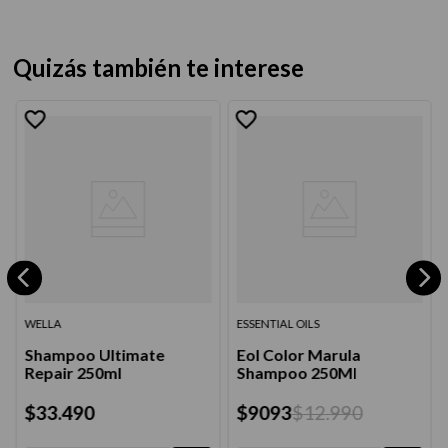
Quizás también te interese
WELLA
ESSENTIAL OILS
Shampoo Ultimate
Eol Color Marula
Repair 250ml
Shampoo 250Ml
$
33
.
490
$
9093
$
12
.
990