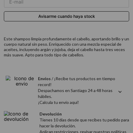
9
.
acondicionador
10
.
protector térmico
Este shampoo limpia profundamente el cabello, aportando brillo y un
cuerpo natural sin peso. Enriquecido con una mezcla especial de
aceites, incluyendo argán y jojoba, deja el cabello hasta tres veces
más suave. Apto para todo tipo de cabellos. ​
Envíos
/ ¡Recibe tus productos en tiempo
record!
Despachamos en Santiago 24 a 48 horas
hábiles.
¡Calcula tu envío aquí!
Devolución
Tienes 10 días desde que recibes tu pedido para
hacer la devolución.
Aplican restricciones, revisar nuestras politicas