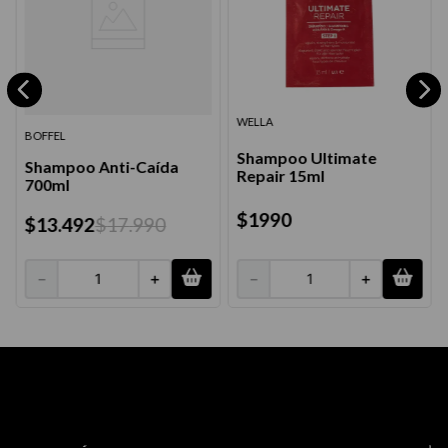
WELLA
BOFFEL
Shampoo Ultimate
Shampoo Anti-Caída
Repair 15ml
700ml
$
1990
$
13
.
492
$
17
.
990
－
＋
－
＋