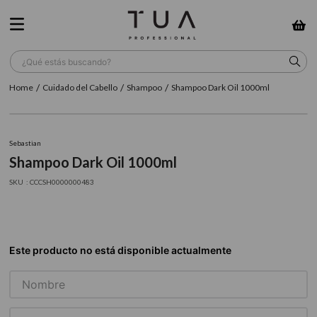
¿Qué estás buscando?
Cuidado del Cabello
Shampoo
Shampoo Dark Oil 1000ml
TÉRMINOS MÁS BUSCADOS
1
.
wella
Sebastian
2
.
sow
Shampoo Dark Oil 1000ml
3
.
farmavita
:
CCCSH0000000483
4
.
shampoo
5
.
cepillo
6
.
gama
7
.
secador
8
.
loreal