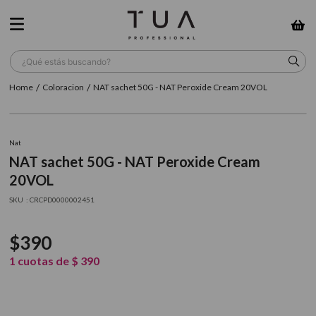
¿Qué estás buscando?
Coloracion
NAT sachet 50G - NAT Peroxide Cream 20VOL
TÉRMINOS MÁS BUSCADOS
1
.
wella
Nat
2
.
sow
NAT sachet 50G - NAT Peroxide Cream
3
.
farmavita
20VOL
4
.
shampoo
:
CRCPD0000002451
5
.
cepillo
$
390
6
.
gama
1
cuotas de
$
390
7
.
secador
8
.
loreal