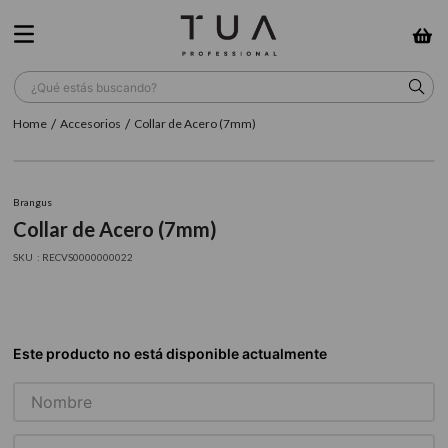
¿Qué estás buscando?
Accesorios
Collar de Acero (7mm)
TÉRMINOS MÁS BUSCADOS
1
.
wella
Brangus
2
.
sow
Collar de Acero (7mm)
3
.
farmavita
:
RECVS0000000022
4
.
shampoo
5
.
cepillo
6
.
gama
7
.
secador
8
.
loreal