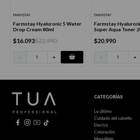
FARMSTAY
FARMSTAY
Farmstay Hyaluronic 5 Water
Farmstay Hyaluroni
Drop Cream 80ml
Super Aqua Toner 
$
16
.
093
$
22
.
990
$
20
.
990
－
＋
－
＋
CATEGORÍAS
Lo último
Cuidado del cabello
Electro
Coloración
Maquillaje