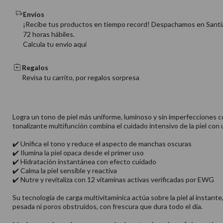
Envíos
¡Recibe tus productos en tiempo record! Despachamos en Santi
72 horas hábiles.
Calcula tu envio aquí
Regalos
Revisa tu carrito, por regalos sorpresa
Logra un tono de piel más uniforme, luminoso y sin imperfecciones
tonalizante multifunción combina el cuidado intensivo de la piel con
✔️ Unifica el tono y reduce el aspecto de manchas oscuras
✔️ Ilumina la piel opaca desde el primer uso
✔️ Hidratación instantánea con efecto cuidado
✔️ Calma la piel sensible y reactiva
✔️ Nutre y revitaliza con 12 vitaminas activas verificadas por EWG
Su tecnología de carga multivitamínica actúa sobre la piel al instant
pesada ni poros obstruidos, con frescura que dura todo el día.