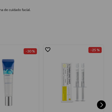
a de cuidado facial.
-
25 %
-
30 %