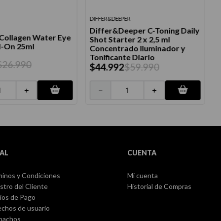
DIFFER&DEEPER
F
Differ&Deeper C-Toning Daily
Collagen Water Eye
Shot Starter 2 x 2,5 ml
l-On 25ml
F
Concentrado Iluminador y
Tonificante Diario
$
26
.
990
$
44
.
992
$
59
.
990
＋
－
＋
AL
CUENTA
inos y Condiciones
Mi cuenta
stro del Cliente
Historial de Compras
ios de Pago
chos de usuario
pachos