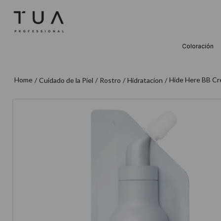
Coloración
TÉRMINOS M
1
.
wella
Hide Here BB Cre
Cuidado de la Piel
Rostro
Hidratacion
2
.
sow
3
.
farmavita
4
.
shampoo
5
.
cepillo
6
.
gama
7
.
secador
8
.
loreal
9
.
acondicion