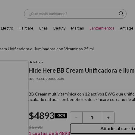
¿Qué estás buscando?
Electro
Haircare
Uñas
Beauty
Marcas
Lanzamientos
Antiage
ÁS BUSCADOS
am Unificadora e Iluminadora con Vitaminas 25 ml
Hide Here
Hide Here BB Cream Unificadora e Ilum
:
COCLT0000000038
BB Cream multivitamínica con 12 activos EWG que unifica e
acabado natural con beneficios de skincare coreano de al
$
4893
-
30%
－
＋
$
6990
Añadir al carrit
ador
1
cuotas de
$
4893