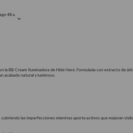
ago 48 a
 con la BB Cream Iluminadora de Hide Here. Formulada con extracto de á
 un acabado natural y luminoso.
e, cubriendo las imperfecciones mientras aporta activos que mejoran visib