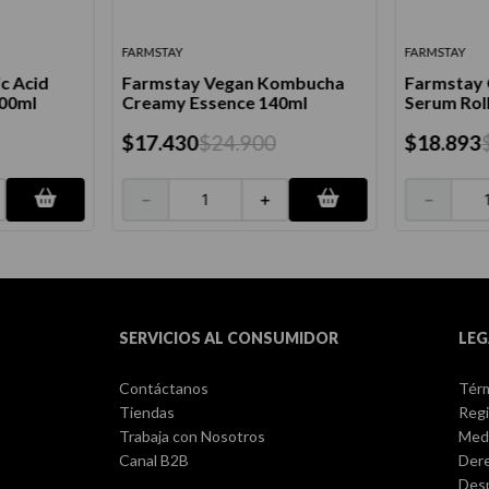
FARMSTAY
FARMSTAY
c Acid
Farmstay Vegan Kombucha
Farmstay 
200ml
Creamy Essence 140ml
Serum Rol
$
17
.
430
$
24
.
900
$
18
.
893
－
＋
－
SERVICIOS AL CONSUMIDOR
LEG
Contáctanos
Térm
Tiendas
Regi
Trabaja con Nosotros
Med
Canal B2B
Dere
Des