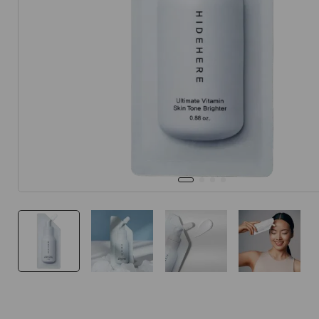
10
.
protector 