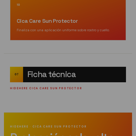
10
Cica Care Sun Protector
Finaliza con una aplicación uniforme sobre rostro y cuello.
Ficha técnica
07
HIDEHERE CICA CARE SUN PROTECTOR
HIDEHERE · CICA CARE SUN PROTECTOR