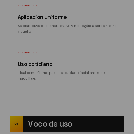
ACABADO 03
Aplicación uniforme
Se distribuye de manera suave y homogénea sobre rostro
y cuello.
ACABADO 04
Uso cotidiano
Ideal como último paso del cuidado facial antes del
maquillaje.
Modo de uso
05