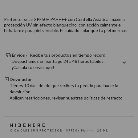
9
.
acondicionador
10
.
protector térmico
Protector solar SPF50+ PA++++ con Centella Asiática: máxima
protección UV sin efecto blanquecino, con acción calmante e
hidratante para piel sensible. El cuidado solar que tu piel merece.
Envíos
/ ¡Recibe tus productos en tiempo record!
Despachamos en Santiago 24 a 48 horas hábiles.
¡Calcula tu envío aquí!
Devolución
Tienes 10 días desde que recibes tu pedido para hacer la
devolución.
Aplican restricciones, revisar nuestras politicas de retracto.
HIDEHERE
CICA CARE SUN PROTECTOR · SPF50+ PA++++ · 25 ML