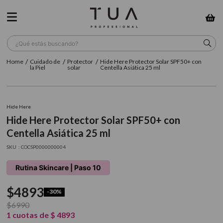
¿Qué estás buscando?
Cuidado de
Protector
Hide Here Protector Solar SPF50+ con
TÉRMINOS MÁS BUSCADOS
la Piel
solar
Centella Asiática 25 ml
1
.
wella
2
.
sow
Hide Here
Hide Here Protector Solar SPF50+ con
3
.
farmavita
Centella Asiática 25 ml
4
.
shampoo
:
COCSP0000000004
5
.
cepillo
Rutina Skincare | Paso 10
6
.
gama
$
4893
-
30%
7
.
secador
$
6990
8
.
loreal
1
cuotas de
$
4893