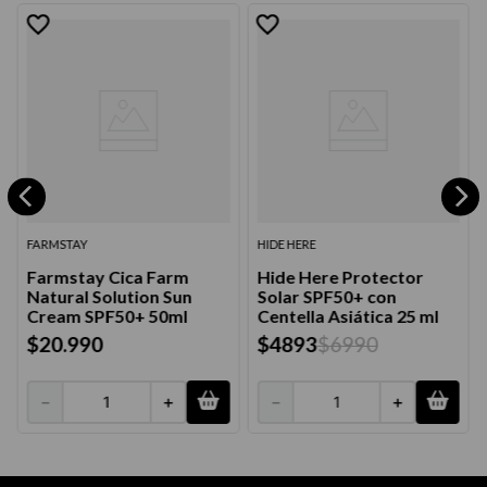
FARMSTAY
HIDE HERE
Farmstay Cica Farm
Hide Here Protector
Natural Solution Sun
Solar SPF50+ con
Cream SPF50+ 50ml
Centella Asiática 25 ml
$
20
.
990
$
4893
$
6990
－
＋
－
＋