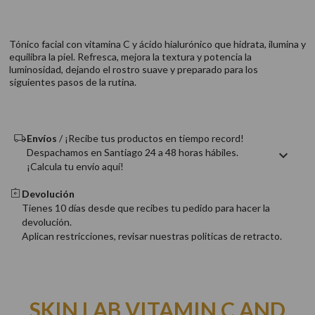
9
.
acondicionador
10
.
protector térmico
Tónico facial con vitamina C y ácido hialurónico que hidrata, ilumina y
equilibra la piel. Refresca, mejora la textura y potencia la
luminosidad, dejando el rostro suave y preparado para los
siguientes pasos de la rutina.
Envíos
/ ¡Recibe tus productos en tiempo record!
Despachamos en Santiago 24 a 48 horas hábiles.
¡Calcula tu envío aquí!
Devolución
Tienes 10 días desde que recibes tu pedido para hacer la
devolución.
Aplican restricciones, revisar nuestras politicas de retracto.
SKIN LAB VITAMIN C AND