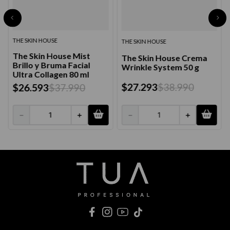
THE SKIN HOUSE
THE SKIN HOUSE
The Skin House Mist
The Skin House Crema
Brillo y Bruma Facial
Wrinkle System 50 g
Ultra Collagen 80 ml
$
27
.
293
$
38
.
990
$
26
.
593
$
37
.
990
－
＋
－
＋