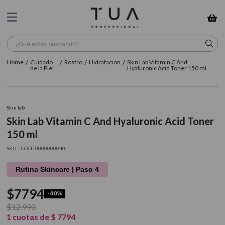
¿Qué estás buscando?
Cuidado
Rostro
Hidratacion
Skin Lab Vitamin C And
TÉRMINOS MÁS BUSCADOS
de la Piel
Hyaluronic Acid Toner 150 ml
1
.
wella
2
.
sow
Skin lab
Skin Lab Vitamin C And Hyaluronic Acid Toner
3
.
farmavita
150 ml
4
.
shampoo
:
COCLT0000000040
5
.
cepillo
Rutina Skincare | Paso 4
6
.
gama
$
7794
-
40%
7
.
secador
$
12
.
990
8
.
loreal
1
cuotas de
$
7794