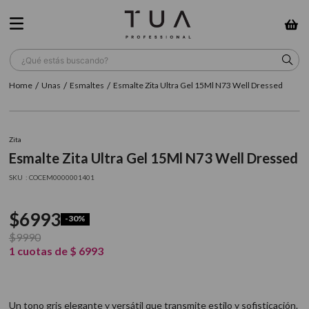
¿Qué estás buscando?
Unas
Esmaltes
Esmalte Zita Ultra Gel 15Ml N73 Well Dressed
TÉRMINOS MÁS BUSCADOS
1
.
wella
Zita
2
.
sow
Esmalte Zita Ultra Gel 15Ml N73 Well Dressed
3
.
farmavita
:
COCEM0000001401
4
.
shampoo
$
6993
-
30%
5
.
cepillo
$
9990
6
.
gama
1
cuotas de
$
6993
7
.
secador
8
.
loreal
Un tono gris elegante y versátil que transmite estilo y sofisticación.