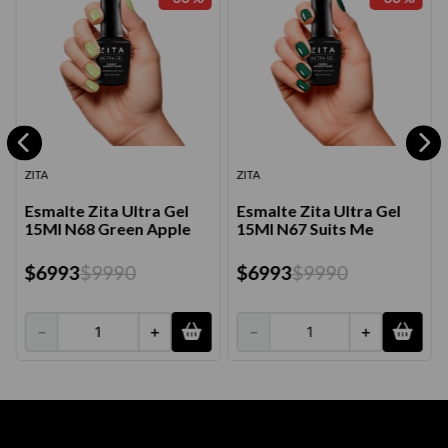
ZITA
ZITA
Esmalte Zita Ultra Gel
Esmalte Zita Ultra Gel
15Ml N68 Green Apple
15Ml N67 Suits Me
$
6993
$
9990
$
6993
$
9990
－
＋
－
＋