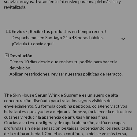
suaviza arrugas. Tratamiento intensivo para una piel más lisa y
9
.
acondicionador
revitalizada.
10
.
protector térmico
Envíos
/ ¡Recibe tus productos en tiempo record!
Despachamos en Santiago 24 a 48 horas hábiles.
¡Calcula tu envío aquí!
Devolución
Tienes 10 días desde que recibes tu pedido para hacer la
devolución.
Aplican restricciones, revisar nuestras politicas de retracto.
The Skin House Serum Wrinkle Supreme es un suero de alta
concentración diseñado para tratar los signos visibles del
envejecimiento. Su fórmula combina péptidos, colágeno y activos
hidratantes que ayudan a mejorar la firmeza, fortalecer la estructura
cutánea y reducir la apariencia de arrugas y líneas finas.
Gracias a su textura ligera y de rápida absorción, actúa en capas
profundas sin dejar sensación pegajosa, potenciando los resultados
de la rutina antiedad. Con el uso continuo, la piel se ve más tersa,