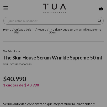
¿Qué estás buscando?
Cuidado de la
Rostro
The Skin House Serum Wrinkle Supreme
TÉRMINOS MÁS BUSCADOS
Piel
50 ml
1
.
wella
2
.
sow
The Skin House
The Skin House Serum Wrinkle Supreme 50 ml
3
.
farmavita
:
CCCSR0000000029
4
.
shampoo
5
.
cepillo
$
40
.
990
6
.
gama
1
cuotas de
$
40
.
990
7
.
secador
8
.
loreal
Serum antiedad concentrado que mejora firmeza, elasticidad y