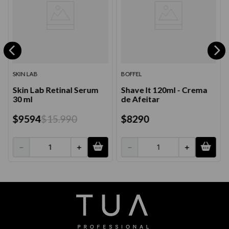
SKIN LAB
BOFFEL
Skin Lab Retinal Serum
Shave It 120ml - Crema
30 ml
de Afeitar
$
9594
$
15
.
990
$
8290
－
＋
－
＋