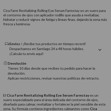
9
.
acondicionador
Cica Farm Revitalizing Rolling Eye Serum Farmstay es un suero para
10
.
protector térmico
el contorno de ojos con aplicador rodillo que ayuda a revitalizar,
hidratar y reducir signos de fatiga y líneas finas, dejando la zona más
fresca y luminosa.
Envíos
/ ¡Recibe tus productos en tiempo record!
Despachamos en Santiago 24 a 48 horas hábiles.
¡Calcula tu envío aquí!
Devolución
Tienes 10 días desde que recibes tu pedido para hacer la
devolución.
Aplican restricciones, revisar nuestras politicas de retracto.
El
Cica Farm Revitalizing Rolling Eye Serum Farmstay
es un
suero especializado para el área delicada del contorno de ojos,
diseñado para calmar, revitalizar y fortalecer la piel sensible de esta
zona. Su fórmula contiene ingredientes calmantes como
Cica