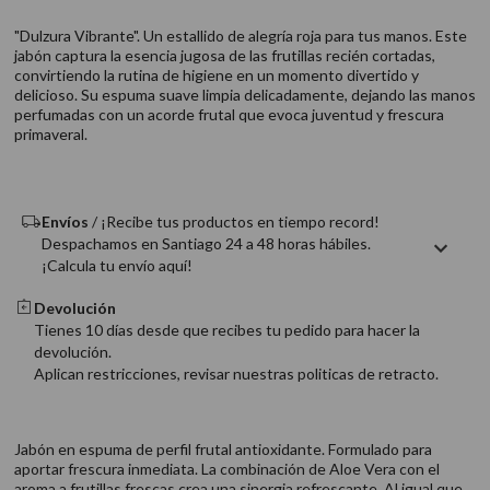
9
.
acondicionador
"Dulzura Vibrante". Un estallido de alegría roja para tus manos. Este
10
.
protector térmico
jabón captura la esencia jugosa de las frutillas recién cortadas,
convirtiendo la rutina de higiene en un momento divertido y
delicioso. Su espuma suave limpia delicadamente, dejando las manos
perfumadas con un acorde frutal que evoca juventud y frescura
primaveral.
Envíos
/ ¡Recibe tus productos en tiempo record!
Despachamos en Santiago 24 a 48 horas hábiles.
¡Calcula tu envío aquí!
Devolución
Tienes 10 días desde que recibes tu pedido para hacer la
devolución.
Aplican restricciones, revisar nuestras politicas de retracto.
Jabón en espuma de perfil frutal antioxidante. Formulado para
aportar frescura inmediata. La combinación de Aloe Vera con el
aroma a frutillas frescas crea una sinergia refrescante. Al igual que