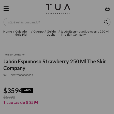
¿Qué estás buscando?
Cuidado
Cuerpo
Gel de
Jabón Espumoso Strawberry 250 Ml
TÉRMINOS MÁS BUSCADOS
de la Piel
Ducha
The Skin Company
1
.
wella
2
.
sow
The Skin Company
Jabón Espumoso Strawberry 250 Ml The Skin
3
.
farmavita
Company
4
.
shampoo
:
COCLT0000000052
5
.
cepillo
$
3594
6
.
gama
-
40%
$
5990
7
.
secador
1
cuotas de
$
3594
8
.
loreal