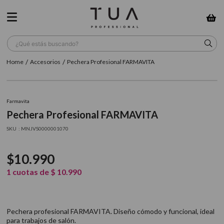
¿Qué estás buscando?
Accesorios
Pechera Profesional FARMAVITA
TÉRMINOS MÁS BUSCADOS
1
.
wella
Farmavita
2
.
sow
Pechera Profesional FARMAVITA
3
.
farmavita
:
MNJVS0000001070
4
.
shampoo
$
10
.
990
5
.
cepillo
1
cuotas de
$
10
.
990
6
.
gama
7
.
secador
Pechera profesional FARMAVITA. Diseño cómodo y funcional, ideal
8
.
loreal
para trabajos de salón.