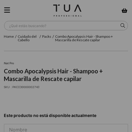
¿Qué estás buscando?
Cuidado del
Packs
Combo Apocalypsis Hair - Shampoo +
TÉRMINOS MÁS BUSCADOS
Cabello
Mascarilla de Rescate capilar
1
.
wella
2
.
sow
Nat Pro
Combo Apocalypsis Hair - Shampoo +
3
.
farmavita
Mascarilla de Rescate capilar
4
.
shampoo
:
PKCCO0000002743
5
.
cepillo
6
.
gama
7
.
secador
8
.
loreal