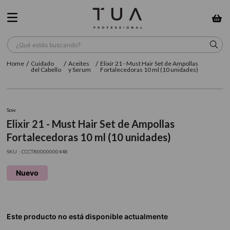
¿Qué estás buscando?
Cuidado
Aceites
Elixir 21 - Must Hair Set de Ampollas
TÉRMINOS MÁS BUSCADOS
del Cabello
y Serum
Fortalecedoras 10 ml (10 unidades)
1
.
wella
2
.
sow
Sow
Elixir 21 - Must Hair Set de Ampollas
3
.
farmavita
Fortalecedoras 10 ml (10 unidades)
4
.
shampoo
:
CCCTR0000000448
5
.
cepillo
Nuevo
6
.
gama
7
.
secador
8
.
loreal