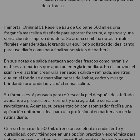
de retracto.
Immortal Original 01 Reserve Eau de Cologne 500 ml es una
fragancia masculina diseñada para aportar frescura, elegancia y una
sensación de limpieza duradera. Su aroma combina notas frutales,
florales y amaderadas, logrando un equilibrio sofisticado ideal tanto
para uso diario como para finalizar servicios de barbería.
En sus notas de salida destacan acordes frescos como naranja y
matices aromáticos que aportan energía inmediata. En el corazón, el
jazmín y el azafrán crean una sensación cálida y refinada, mientras
que en el fondo se desarrollan notas de ámbar, cedro y musgo,
brindando profundidad y carácter masculino.
Su fórmula está pensada para refrescar la piel después del afeitado,
ayudando a proporcionar confort y una agradable sensación
revitalizante. Además, su presentación con atomizador facilita una
aplicación uniforme, ideal para uso profesional en barberías o en la
rutina diaria.
Con su formato de 500 ml, ofrece un excelente rendimiento y
durabilidad, convirtiéndose en una opción práctica y económica para
quienes buscan una fragancia versátil, elegante y de uso frecuente.