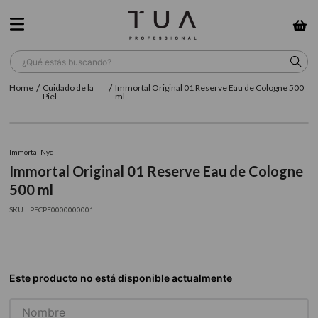
¿Qué estás buscando?
Cuidado de la
Immortal Original 01 Reserve Eau de Cologne 500
TÉRMINOS MÁS BUSCADOS
Piel
ml
1
.
wella
2
.
sow
Immortal Nyc
Immortal Original 01 Reserve Eau de Cologne
3
.
farmavita
500 ml
4
.
shampoo
:
PECPF0000000001
5
.
cepillo
6
.
gama
7
.
secador
8
.
loreal