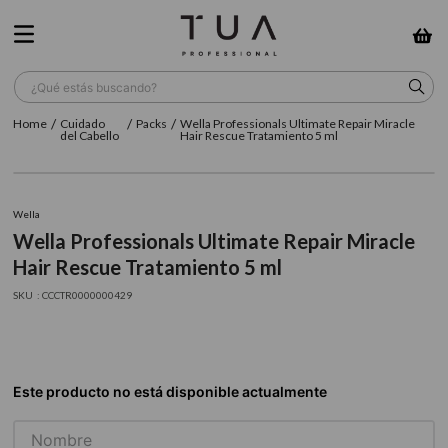
¿Qué estás buscando?
Cuidado
Packs
Wella Professionals Ultimate Repair Miracle
TÉRMINOS MÁS BUSCADOS
del Cabello
Hair Rescue Tratamiento 5 ml
1
.
wella
2
.
sow
Wella
Wella Professionals Ultimate Repair Miracle
3
.
farmavita
Hair Rescue Tratamiento 5 ml
4
.
shampoo
:
CCCTR0000000429
5
.
cepillo
6
.
gama
7
.
secador
8
.
loreal