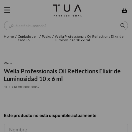
¿Qué estás buscando?
Cuidado del
Packs
Wella Professionals Oil Reflections Elixir de
TÉRMINOS MÁS BUSCADOS
Cabello
Luminosidad 10 x 6 ml
1
.
wella
2
.
sow
Wella
Wella Professionals Oil Reflections Elixir de
3
.
farmavita
Luminosidad 10 x 6 ml
4
.
shampoo
:
CRCOX0000000067
5
.
cepillo
6
.
gama
7
.
secador
8
.
loreal