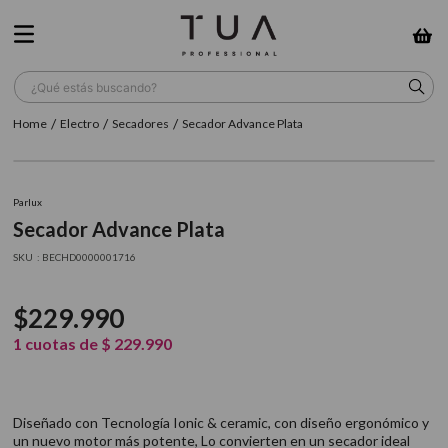
¿Qué estás buscando?
Electro
Secadores
Secador Advance Plata
TÉRMINOS MÁS BUSCADOS
1
.
wella
Parlux
2
.
sow
Secador Advance Plata
3
.
farmavita
:
BECHD0000001716
4
.
shampoo
$
229
.
990
5
.
cepillo
1
cuotas de
$
229
.
990
6
.
gama
7
.
secador
Diseñado con Tecnología Ionic & ceramic, con diseño ergonómico y
8
.
loreal
un nuevo motor más potente, Lo convierten en un secador ideal