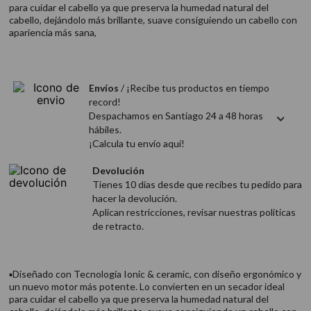
para cuidar el cabello ya que preserva la humedad natural del
9
.
acondicionador
cabello, dejándolo más brillante, suave consiguiendo un cabello con
10
.
protector térmico
apariencia más sana,
Envíos
/ ¡Recibe tus productos en tiempo
record!
Despachamos en Santiago 24 a 48 horas
hábiles.
¡Calcula tu envío aquí!
Devolución
Tienes 10 días desde que recibes tu pedido para
hacer la devolución.
Aplican restricciones, revisar nuestras politicas
de retracto.
▪Diseñado con Tecnología Ionic & ceramic, con diseño ergonómico y
un nuevo motor más potente. Lo convierten en un secador ideal
para cuidar el cabello ya que preserva la humedad natural del