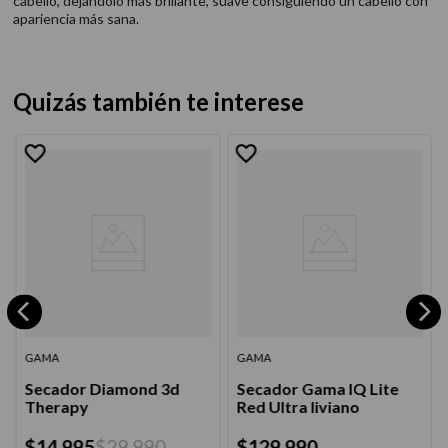
cabello, dejándolo más brillante, suave consiguiendo un cabello con
apariencia más sana.
Quizás también te interese
GAMA
GAMA
Secador Diamond 3d
Secador Gama IQ Lite
Therapy
Red Ultra liviano
$
14
.
995
$
29
.
990
$
129
.
990