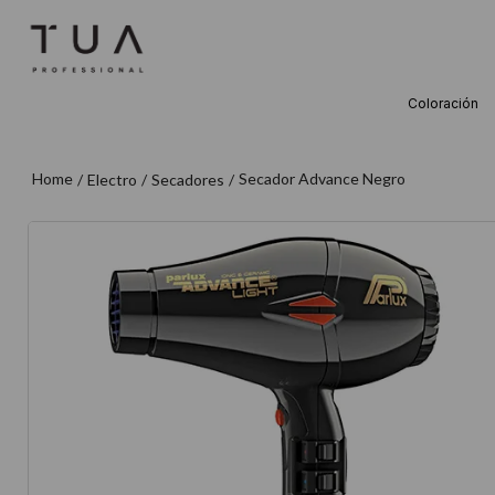
Coloración
TÉRMINOS M
1
.
wella
Secador Advance Negro
Electro
Secadores
2
.
sow
3
.
farmavita
4
.
shampoo
5
.
cepillo
6
.
gama
7
.
secador
8
.
loreal
9
.
acondicion