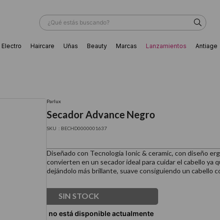
¿Qué estás buscando?
Electro
Haircare
Uñas
Beauty
Marcas
Lanzamientos
Antiage
ÁS BUSCADOS
Parlux
Secador Advance Negro
:
BECHD0000001637
Diseñado con Tecnología Ionic & ceramic, con diseño e
convierten en un secador ideal para cuidar el cabello ya 
dejándolo más brillante, suave consiguiendo un cabello c
SIN STOCK
ador