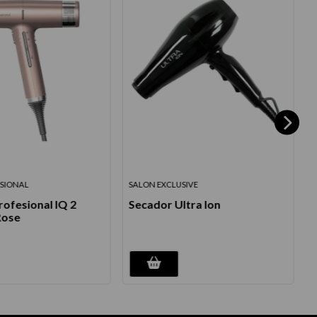
SIONAL
SALON EXCLUSIVE
P
ofesional IQ 2
Secador Ultra Ion
Rose