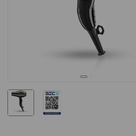
10
.
protector 