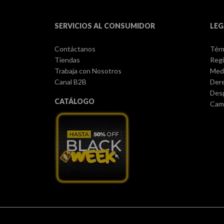
SERVICIOS AL CONSUMIDOR
LEG
Contáctanos
Térm
Tiendas
Regi
Trabaja con Nosotros
Med
Canal B2B
Dere
Des
CATÁLOGO
Camb