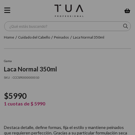
¿Qué estás buscando?
Cuidado del Cabello
Peinados
Laca Normal 350ml
TÉRMINOS MÁS BUSCADOS
1
.
wella
Gama
2
.
sow
Laca Normal 350ml
3
.
farmavita
:
CCCSP0000000010
4
.
shampoo
$
5990
5
.
cepillo
1
cuotas de
$
5990
6
.
gama
7
.
secador
Destaca detalle, define formas, fija el estilo y mantiene peinados
8
.
loreal
que requieren perfección. Gracias a su particular formulación seca