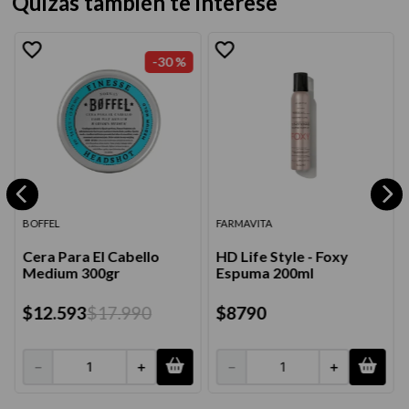
Quizás también te interese
-
30 %
BOFFEL
FARMAVITA
Cera Para El Cabello
HD Life Style - Foxy
Medium 300gr
Espuma 200ml
$
12
.
593
$
17
.
990
$
8790
－
＋
－
＋