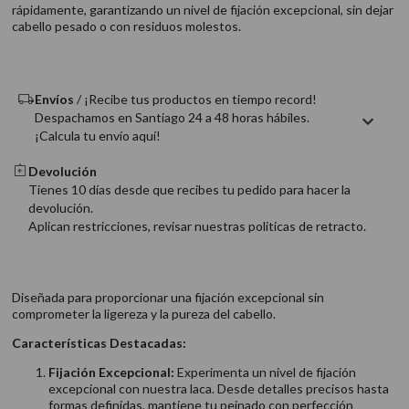
rápidamente, garantizando un nivel de fijación excepcional, sin dejar
9
.
acondicionador
cabello pesado o con residuos molestos.
10
.
protector térmico
Envíos
/ ¡Recibe tus productos en tiempo record!
Despachamos en Santiago 24 a 48 horas hábiles.
¡Calcula tu envío aquí!
Devolución
Tienes 10 días desde que recibes tu pedido para hacer la
devolución.
Aplican restricciones, revisar nuestras politicas de retracto.
Diseñada para proporcionar una fijación excepcional sin
comprometer la ligereza y la pureza del cabello.
Características Destacadas:
Fijación Excepcional:
Experimenta un nivel de fijación
excepcional con nuestra laca. Desde detalles precisos hasta
formas definidas, mantiene tu peinado con perfección