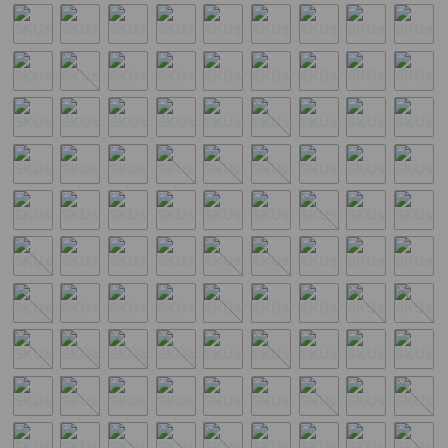
9
.
acondicionador
10
.
protector térmico