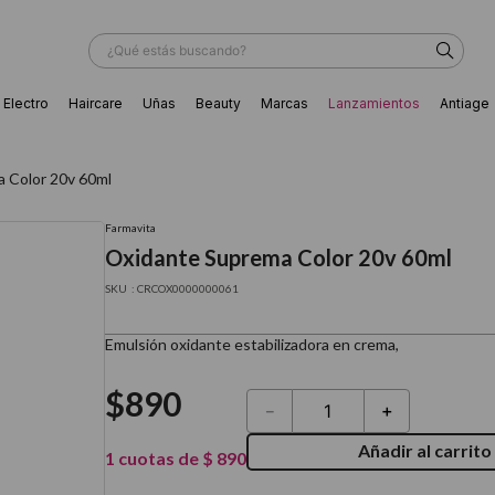
¿Qué estás buscando?
Electro
Haircare
Uñas
Beauty
Marcas
Lanzamientos
Antiage
ÁS BUSCADOS
 Color 20v 60ml
Farmavita
Oxidante Suprema Color 20v 60ml
:
CRCOX0000000061
Emulsión oxidante estabilizadora en crema,
$
890
－
＋
Añadir al carrito
1
cuotas de
$
890
ador