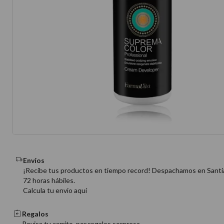
10
.
protector 
Envíos
¡Recibe tus productos en tiempo record! Despachamos en Santi
72 horas hábiles.
Calcula tu envio aquí
Regalos
Revisa tu carrito, por regalos sorpresa