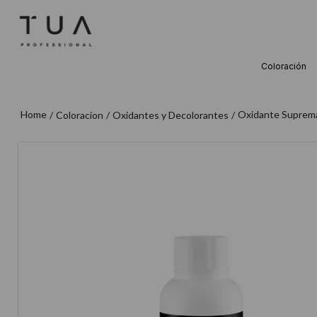
Coloración
TÉRMINOS M
1
.
wella
Oxidante Suprema
Coloracion
Oxidantes y Decolorantes
2
.
sow
3
.
farmavita
4
.
shampoo
5
.
cepillo
6
.
gama
7
.
secador
8
.
loreal
9
.
acondicion