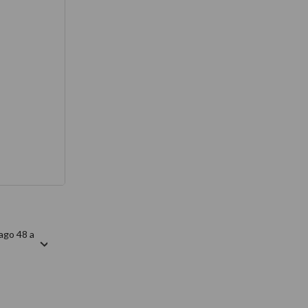
térmico
ago 48 a