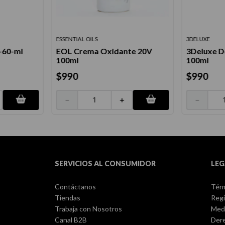
ESSENTIAL OILS
3DELUXE
-60-ml
EOL Crema Oxidante 20V
3Deluxe D
100ml
100ml
$
990
$
990
－
＋
－
SERVICIOS AL CONSUMIDOR
LEG
Contáctanos
Térm
Tiendas
Regi
Trabaja con Nosotros
Med
Canal B2B
Dere