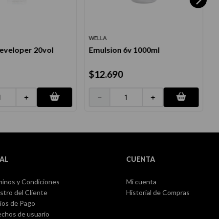
WELLA
Z
eveloper 20vol
Emulsion 6v 1000ml
$
12
.
690
＋
－
＋
AL
CUENTA
inos y Condiciones
Mi cuenta
stro del Cliente
Historial de Compras
ios de Pago
chos de usuario